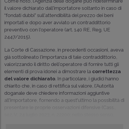
Com'è noto, l'Agenzia delle dogane può rideterminare
il valore dichiarato dall'importatore soltanto in caso di
“fondati dubbi” sull'attendibilità del prezzo dei beni
importati e dopo aver avviato un contraddittorio
preventivo con l'operatore (art. 140 RE, Reg. UE
2447/2015).
La Corte di Cassazione, in precedenti occasioni, aveva
già sottolineato l'importanza di tale contraddittorio,
valorizzando il diritto dell'operatore di fornire tutti gli
elementi di prova idonei a dimostrare la
correttezza
del valore dichiarato
. In particolare, i giudici hanno
chiarito che, in caso di rettifica sul valore, l'Autorità
doganale deve chiedere informazioni aggiuntive
all'importatore, fornendo a quest'ultimo la possibilità di
presentare le proprie osservazioni difensive (
Cass.,
sez. V, 24 luglio 2023, n. 22200
; nello stesso senso,