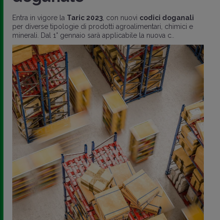
doganali
per diverse tipologie di prodo
2025 sarà applicabile la
nuova classifi
i
codici doganali
mentari, chimici e
la nuova c..