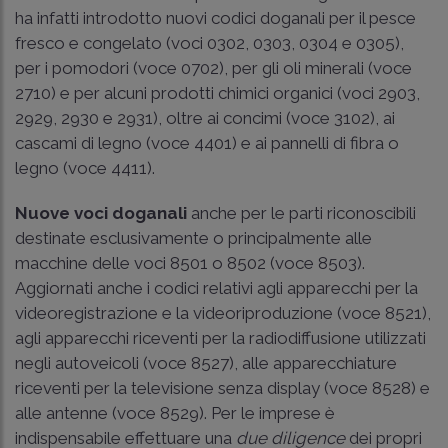
ha infatti introdotto nuovi codici doganali per il pesce
fresco e congelato (voci 0302, 0303, 0304 e 0305),
per i pomodori (voce 0702), per gli oli minerali (voce
2710) e per alcuni prodotti chimici organici (voci 2903,
2929, 2930 e 2931), oltre ai concimi (voce 3102), ai
cascami di legno (voce 4401) e ai pannelli di fibra o
legno (voce 4411).
Nuove voci doganali
anche per le parti riconoscibili
destinate esclusivamente o principalmente alle
macchine delle voci 8501 o 8502 (voce 8503).
Aggiornati anche i codici relativi agli apparecchi per la
videoregistrazione e la videoriproduzione (voce 8521),
agli apparecchi riceventi per la radiodiffusione utilizzati
negli autoveicoli (voce 8527), alle apparecchiature
riceventi per la televisione senza display (voce 8528) e
alle antenne (voce 8529). Per le imprese è
indispensabile effettuare una
due diligence
dei propri