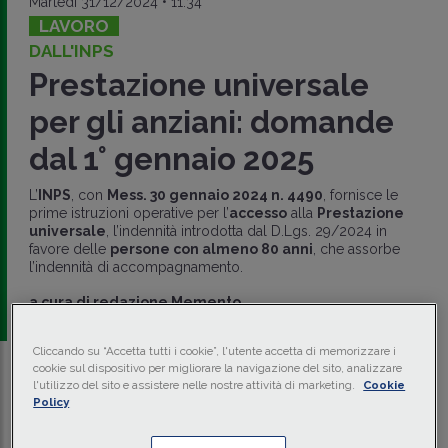
Martedì 31/12/2024 • 11:34
LAVORO
DALL'INPS
Prestazione universale
per gli anziani: domande
dal 1° gennaio 2025
L’
INPS
, con
Mess. 30 gennaio 2024 n. 4490
, fornisce le
prime istruzioni operative per l’
accesso
alla
Prestazione
universale
, l’indennità introdotta dal D.Lgs. 29/2024 in
favore delle
persone con almeno 80 anni
, che assorbe
l’indennità di accompagnamento.
a cura di
redazione Memento
Cliccando su “Accetta tutti i cookie”, l'utente accetta di memorizzare i
cookie sul dispositivo per migliorare la navigazione del sito, analizzare
Traduci con IA
Ascolta la news
l'utilizzo del sito e assistere nelle nostre attività di marketing.
Cookie
Policy
Tempo di lettura
5 min.