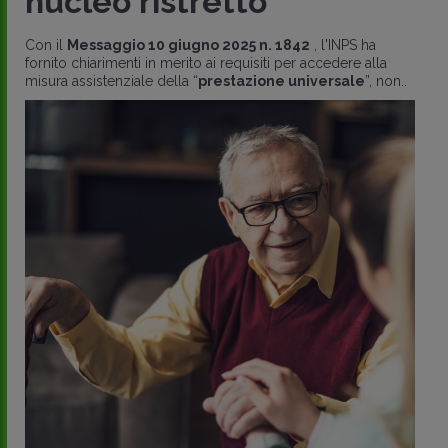
nucleo ristretto
Con il
Messaggio 10 giugno 2025 n. 1842
, l'INPS ha
fornito chiarimenti in merito ai requisiti per accedere alla
misura assistenziale della “
prestazione universale
”, non..