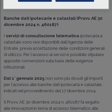
Tempo di lettura
3 min.
Banche dati ipotecarie e catastali (Provv. AE 30
dicembre 2024 n. 460187)
I
servizi di consultazione telematica
ipotecaria e
catastale sono resi disponibili dall'Agenzia delle
Entrate, previa accettazione delle condizioni generali
di utilizzo. Per l'accesso ai servizi è possibile stipulare
apposite convenzioni sulla base delle esigenze
istituzionali.
Dal 1° gennaio 2025
non sono più dovuti gli importi
per l'accesso alle banche dati ipotecaria e catastale,
indicati nel provvedimento del 17 dicembre 2014.
Il
Provv. AE 30 dicembre 2024 n. 460187
fa seguito
alle innovazioni in tema di accesso telematico alle