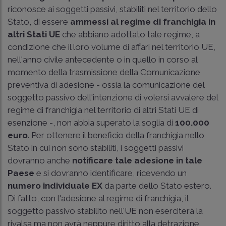
riconosce ai soggetti passivi, stabiliti nel territorio dello
Stato, di essere
ammessi al regime di franchigia in
altri Stati UE
che abbiano adottato tale regime, a
condizione che il loro volume di affari nel territorio UE,
nell'anno civile antecedente o in quello in corso al
momento della trasmissione della Comunicazione
preventiva di adesione - ossia la comunicazione del
soggetto passivo dell'intenzione di volersi avvalere del
regime di franchigia nel territorio di altri Stati UE di
esenzione -, non abbia superato la soglia di
100.000
euro
. Per ottenere il beneficio della franchigia nello
Stato in cui non sono stabiliti, i soggetti passivi
dovranno anche
notificare tale adesione in tale
Paese
e si dovranno identificare, ricevendo un
numero individuale EX
da parte dello Stato estero.
Di fatto, con l'adesione al regime di franchigia, il
soggetto passivo stabilito nell'UE non eserciterà la
rivalsa ma non avrà neppure diritto alla detrazione