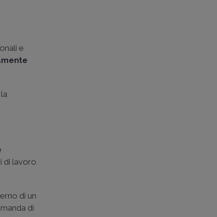
onali e
amente
 la
e
i di lavoro
terno di un
domanda di