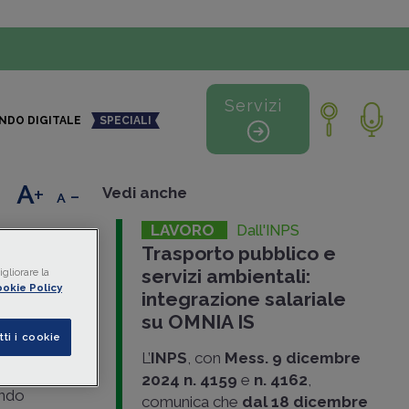
Servizi
NDO DIGITALE
SPECIALI
+
-
Vedi anche
LAVORO
Dall'INPS
no di
Trasporto pubblico e
servizi ambientali:
gliorare la
okie Policy
integrazione salariale
su OMNIA IS
tti i cookie
 20
L’
INPS
, con
Mess. 9 dicembre
2025
le
2024 n. 4159
e
n. 4162
,
ondo
comunica che
dal 18 dicembre