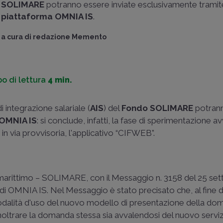
SOLIMARE
potranno essere inviate esclusivamente tramit
piattaforma OMNIA IS
.
a cura di
redazione Memento
o di lettura
4 min.
 integrazione salariale (
AIS
) del
Fondo SOLIMARE
potran
OMNIA IS
: si conclude, infatti, la fase di sperimentazione av
in via provvisoria, l'applicativo “CIFWEB”.
re marittimo – SOLIMARE, con il
Messaggio n. 3158 del 25 se
e di OMNIA IS. Nel Messaggio è stato precisato che, al fine d
dalità d'uso del nuovo modello di presentazione della dom
inoltrare la domanda stessa sia avvalendosi del nuovo serviz