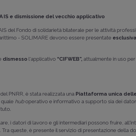
IS e dismissione del vecchio applicativo
IS del Fondo di solidarietà bilaterale per le attività professi
e marittimo - SOLIMARE devono essere presentate
esclusiv
ne
dismesso
l'applicativo
“CIFWEB”,
attualmente in uso per
ne del PNRR, è stata realizzata una
Piattaforma unica dell
, quale
hub
operativo e informativo a supporto sia dei dator
ituto.
e, i datori di lavoro e gli intermediari possono fruire, all'in
 Tra queste, è presente il servizio di presentazione della 