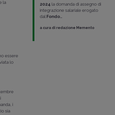
e la
2024
la domanda di assegno di
integrazione salariale erogato
dal
Fondo..
a cura di
redazione Memento
no essere
viata lo
ttembre
i
anda, i
io sia