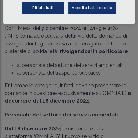
Traduci con IA
Ascolta la news
Rifiuta tutti
Accetta tutti i cookie
Tempo di lettura
6 min.
Con i Mess. del 9 dicembre 2024 nn. 4159 e 4162,
l’INPS torna ad occuparsi dell’invio delle domande di
assegno di integrazione salariale erogato dal Fondo
bilaterale di solidarietà,
rivolgendosi in particolare
:
al personale del settore dei servizi ambientali;
al personale del trasporto pubblico.
Entrambe le categorie, infatti, devono presentare le
domande in questione esclusivamente su OMNIA IS
a
decorrere dal 18 dicembre 2024
.
Personale del settore dei servizi ambientali
Dal 18 dicembre 2024
, è disponibile sulla
piattaforma “OMNIA IS” il nuovo servizio di