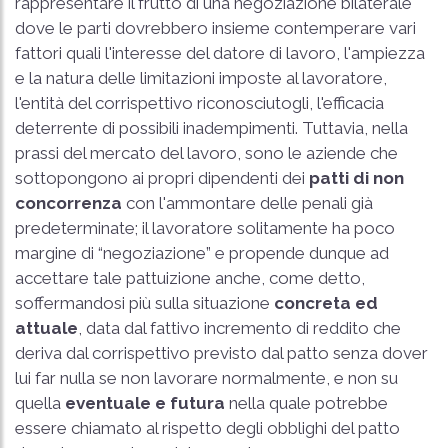
rappresentare il frutto di una negoziazione bilaterale
dove le parti dovrebbero insieme contemperare vari
fattori quali l'interesse del datore di lavoro, l'ampiezza
e la natura delle limitazioni imposte al lavoratore,
l'entità del corrispettivo riconosciutogli, l'efficacia
deterrente di possibili inadempimenti. Tuttavia, nella
prassi del mercato del lavoro, sono le aziende che
sottopongono ai propri dipendenti dei
patti di non
concorrenza
con l'ammontare delle penali già
predeterminate; il lavoratore solitamente ha poco
margine di “negoziazione” e propende dunque ad
accettare tale pattuizione anche, come detto,
soffermandosi più sulla situazione
concreta ed
attuale
, data dal fattivo incremento di reddito che
deriva dal corrispettivo previsto dal patto senza dover
lui far nulla se non lavorare normalmente, e non su
quella
eventuale e futura
nella quale potrebbe
essere chiamato al rispetto degli obblighi del patto