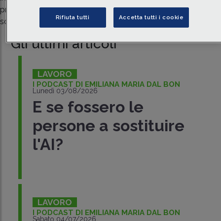
pragmatismo operativo, per supportare le aziende nelle loro
Rifiuta tutti
Accetta tutti i cookie
scelte organizzative e contrattuali.
Gli ultimi articoli
LAVORO
I PODCAST DI EMILIANA MARIA DAL BON
Lunedì 03/08/2026
E se fossero le
persone a sostituire
l'AI?
LAVORO
I PODCAST DI EMILIANA MARIA DAL BON
Sabato 04/07/2026