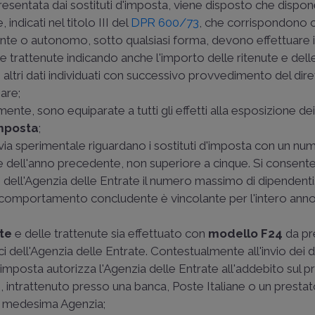
resentata dai sostituti d'imposta, viene disposto che dispon
 indicati nel titolo III del
DPR 600/73
, che corrispondono
ente o autonomo, sotto qualsiasi forma, devono effettuare 
e trattenute indicando anche l'importo delle ritenute e dell
li altri dati individuati con successivo provvedimento del dir
are;
mente, sono equiparate a tutti gli effetti alla esposizione d
imposta
;
in via sperimentale riguardano i sostituti d'imposta con un n
re dell'anno precedente, non superiore a cinque. Si consente
dell'Agenzia delle Entrate il numero massimo di dipendenti
e comportamento concludente è vincolante per l'intero ann
te
e delle trattenute sia effettuato con
modello F24
da pr
 dell'Agenzia delle Entrate. Contestualmente all'invio dei dati
'imposta autorizza l'Agenzia delle Entrate all'addebito sul p
, intrattenuto presso una banca, Poste Italiane o un prestat
la medesima Agenzia;