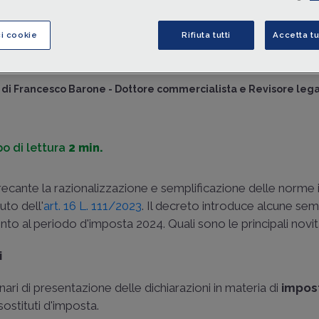
2025
, relative alla semplificazione degli
obblighi dichiarat
versamento
, come le modifiche ai
termini di presentaz
ci cookie
Rifiuta tutti
Accetta tu
dichiarazioni
, la semplificazione del
Modello 770
e della
Certificazione Unica
.
di
Francesco Barone
-
Dottore commercialista e Revisore leg
o di lettura
2 min.
 recante la razionalizzazione e semplificazione delle norme 
nuto dell'
art. 16 L. 111/2023
. Il decreto introduce alcune semp
nto al periodo d'imposta 2024. Quali sono le principali novi
i
dinari di presentazione delle dichiarazioni in materia di
impos
sostituti d'imposta.