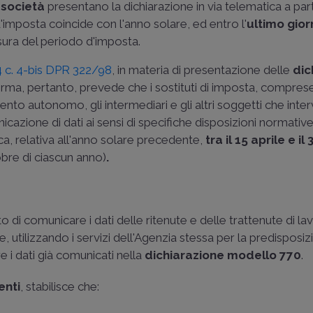
e società
presentano la dichiarazione in via telematica a par
d'imposta coincide con l'anno solare, ed entro l'
ultimo gior
sura del periodo d'imposta.
 4 c. 4-bis DPR 322/98
, in materia di presentazione delle
dic
orma, pertanto, prevede che i sostituti di imposta, comprese
nto autonomo, gli intermediari e gli altri soggetti che inte
icazione di dati ai sensi di specifiche disposizioni normative
ca, relativa all'anno solare precedente,
tra il 15 aprile e il
obre di ciascun anno)
.
o di comunicare i dati delle ritenute e delle trattenute di la
 utilizzando i servizi dell'Agenzia stessa per la predisposiz
 i dati già comunicati nella
dichiarazione modello 770
.
enti
, stabilisce che: