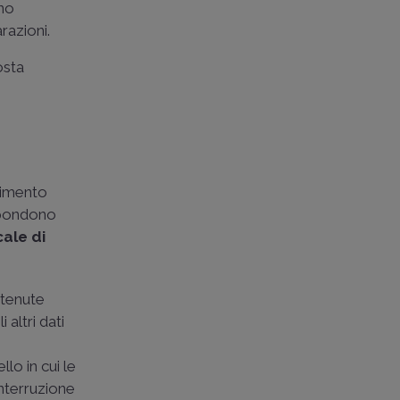
ono
razioni.
osta
llimento
ispondono
cale di
itenute
 altri dati
lo in cui le
interruzione