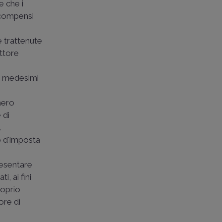
e che i
 compensi
i
e trattenute
ettore
ei medesimi
umero
 di
.
o d'imposta
esentare
, ai fini
roprio
ore di