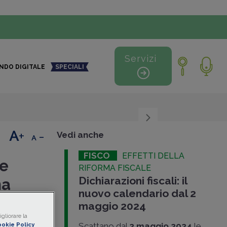
Servizi
NDO DIGITALE
SPECIALI
+
-
Vedi anche
FISCO
EFFETTI DELLA
me
RIFORMA FISCALE
Dichiarazioni fiscali: il
ma
nuovo calendario dal 2
maggio 2024
gliorare la
 vigore nel
okie Policy
Scattano dal
2 maggio 2024
le