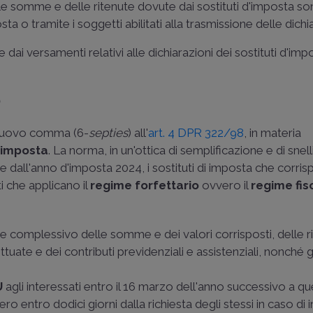
lle somme e delle ritenute dovute dai sostituti d'imposta s
ta o tramite i soggetti abilitati alla trasmissione delle dichia
ai versamenti relativi alle dichiarazioni dei sostituti d'imp
)
n nuovo comma (6-
septies
) all'
art. 4 DPR 322/98
, in materia
d'imposta
. La norma, in un'ottica di semplificazione e di sne
re dall'anno d'imposta 2024, i sostituti di imposta che corr
 che applicano il
regime forfettario
ovvero il
regime fis
re complessivo delle somme e dei valori corrisposti, delle r
ttuate e dei contributi previdenziali e assistenziali, nonché gli
U
agli interessati entro il 16 marzo dell'anno successivo a quel
ro entro dodici giorni dalla richiesta degli stessi in caso di 