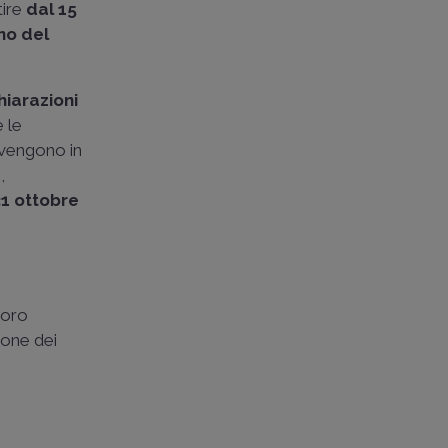
tire
dal 15
no del
hiarazioni
 le
rvengono in
,
 31 ottobre
voro
ione dei