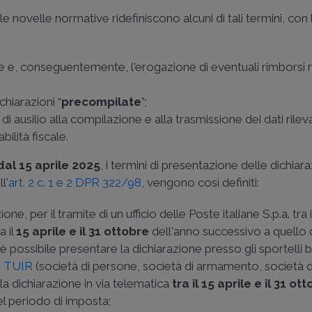
 le novelle normative ridefiniscono alcuni di tali termini, con la
 e, conseguentemente, l'erogazione di eventuali rimborsi ri
chiarazioni “
precompilate
”;
 ausilio alla compilazione e alla trasmissione dei dati rilevant
abilità fiscale.
dal 15 aprile 2025
, i termini di presentazione delle dichiara
l'
art. 2 c. 1 e 2 DPR 322/98
, vengono così definiti:
ne, per il tramite di un ufficio delle Poste italiane S.p.a. tra 
a il
15 aprile e il 31 ottobre
dell'anno successivo a quello 
 possibile presentare la dichiarazione presso gli sportelli b
 5 TUIR
(società di persone, società di armamento, società di
la dichiarazione in via telematica
tra il 15 aprile e il 31 ot
el periodo di imposta;