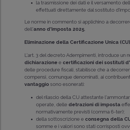
la trasmissione dei dati e il versamento de
effettuati direttamente dal sostituto d'impos
Le norme in commento si applichino a decorrere d
dell'
anno d'imposta 2025
.
Eliminazione della Certificazione Unica (CU
L'art. 3 del decreto Adempimenti, introduce u
dichiarazione
e
certificazioni dei sostituti 
delle procedure fiscali, stabilisce che a decorre
compensi, comunque denominati, ai contribuenti
vantaggio
sono esonerati:
del rilascio della CU attestante l'ammonta
operate, delle
detrazioni di imposta
effe
normativamente previsti (comma 6-ter);
della sottoscrizione e
consegna della C
somme e i valori sono stati corrisposti ovve