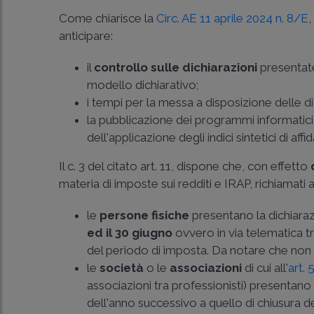
Come chiarisce la
Circ. AE 11 aprile 2024 n. 8/E
,
anticipare:
il
controllo sulle dichiarazioni
presentate
modello dichiarativo;
i tempi per la messa a disposizione delle di
la pubblicazione dei programmi informatici di
dell'applicazione degli indici sintetici di affid
Il c. 3 del citato art. 11, dispone che, con effetto
materia di imposte sui redditi e IRAP, richiamati al
le
persone fisiche
presentano la dichiarazio
ed il 30 giugno
ovvero in via telematica tr
del periodo di imposta. Da notare che non è
le
società
o le
associazioni
di cui all'
art.
associazioni tra professionisti) presentano 
dell'anno successivo a quello di chiusura d