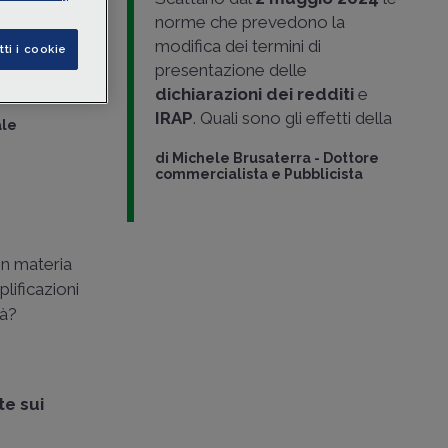
ivi
e di
norme che prevedono la
ione delle
modifica dei termini di
tti i cookie
presentazione delle
dichiarazioni dei redditi
e
IRAP
. Quali sono gli effetti della
ale
di
Michele Brusaterra
-
Dottore
commercialista e Pubblicista
in materia
lificazioni
tà?
te sui