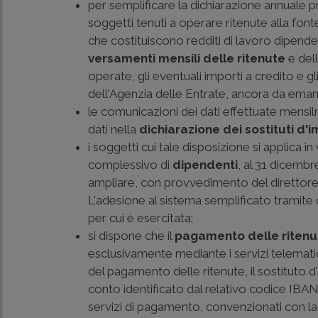
per semplificare la dichiarazione annuale p
soggetti tenuti a operare ritenute alla fonte,
che costituiscono redditi di lavoro dipend
versamenti mensili delle ritenute
e dell
operate, gli eventuali importi a credito e g
dell'Agenzia delle Entrate, ancora da eman
le comunicazioni dei dati effettuate mensil
dati nella
dichiarazione dei sostituti d'
i soggetti cui tale disposizione si applica 
complessivo di
dipendenti
, al 31 dicemb
ampliare, con provvedimento del direttore 
L'adesione al sistema semplificato tramit
per cui è esercitata;
si dispone che il
pagamento delle ritenu
esclusivamente mediante i servizi telematici
del pagamento delle ritenute, il sostituto d
conto identificato dal relativo codice IBAN
servizi di pagamento, convenzionati con 