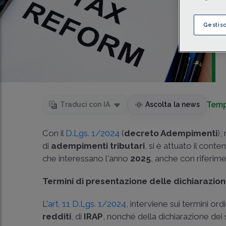
Gestis
Temp
Traduci con IA
Ascolta la news
Con il
D.Lgs. 1/2024
(
decreto Adempimenti
),
di
adempimenti tributari
, si è attuato il conte
che interessano l'anno
2025
, anche con riferime
Termini di presentazione delle dichiarazion
L'
art. 11 D.Lgs. 1/2024
, interviene sui termini or
redditi
, di
IRAP
, nonché della dichiarazione dei 