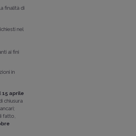
 finalità di
chiesti nel
i ai fini
zioni in
il
15 aprile
di chiusura
ancari;
 fatto,
tobre