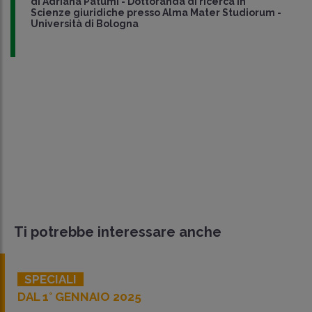
di
Adriana Patumi
-
Dottoranda di ricerca in
Scienze giuridiche presso Alma Mater Studiorum -
Università di Bologna
Ti potrebbe interessare anche
SPECIALI
DAL 1° GENNAIO 2025