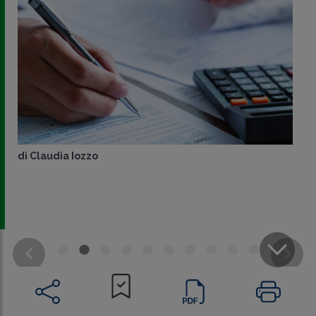
di
Claudia Iozzo
CONDIVIDI
SU