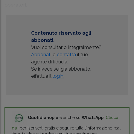
operatori.
Contenuto riservato agli
abbonati.
Vuoi consultarlo integralmente?
Abbonati
o
contatta
il tuo
agente di fiducia.
Se invece sei già abbonato,
effettua il
login.
Quotidianopiù
è anche su
WhatsApp
!
Clicca
qui
per iscriverti gratis e seguire tutta l'informazione real
time, i video e i podcast sul tuo smartphone.