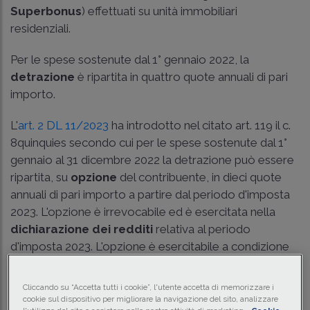
Superbonus
) effettuati su unità immobiliari
residenziali.
Per le spese sostenute dal 1° gennaio 2022, la
detrazione
è ripartita in quattro quote annuali di pari
importo.
L'
art. 2 DL 11/2023
ha introdotto nel citato art. 119 il c.
8quinquies secondo cui per le spese sostenute dal 1°
gennaio al 31 dicembre 2022 la detrazione può essere
ripartita, su
opzione
del contribuente, in dieci quote
annuali di pari importo a partire dal periodo d'imposta
2023. L'opzione è irrevocabile ed è esercitata nella
dichiarazione dei redditi
relativa al periodo
d'imposta 2023. L'opzione è esercitabile a condizione
che la rata di detrazione relativa al periodo d'imposta
2022 non sia stata indicata nella relativa dichiarazione
Cliccando su “Accetta tutti i cookie”, l'utente accetta di memorizzare i
dei redditi.
cookie sul dispositivo per migliorare la navigazione del sito, analizzare