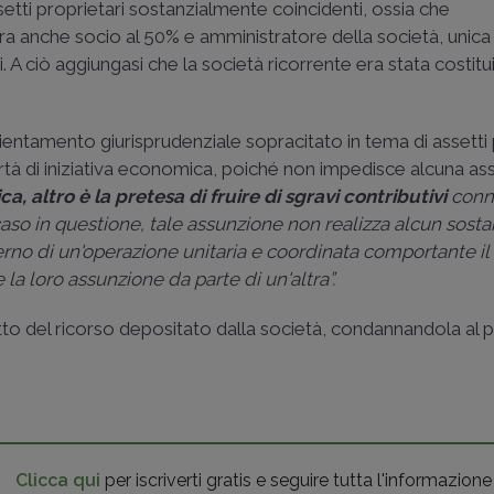
setti proprietari sostanzialmente coincidenti, ossia che
era anche socio al 50% e amministratore della società, unica
A ciò aggiungasi che la società ricorrente era stata costitui
rientamento giurisprudenziale sopracitato in tema di assetti 
ertà di iniziativa economica, poiché non impedisce alcuna as
ica,
altro è la pretesa di fruire di sgravi contributivi
conn
aso in questione, tale assunzione non realizza alcun sosta
erno di un'operazione unitaria e coordinata comportante il
a loro assunzione da parte di un'altra”.
etto del ricorso depositato dalla società, condannandola a
Clicca qui
per iscriverti gratis e seguire tutta l'informazione