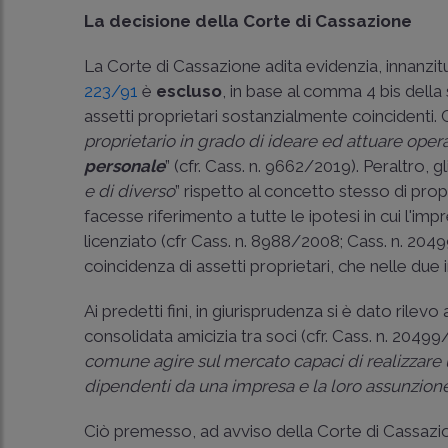
La decisione della Corte di Cassazione
La Corte di Cassazione adita evidenzia, innanzitu
223/91
è
escluso
, in base al comma 4 bis della
assetti proprietari sostanzialmente coincidenti. Ciò s
proprietario in grado di ideare ed attuare oper
personale
” (cfr.
Cass. n. 9662/2019
). Peraltro, 
e di diverso
” rispetto al concetto stesso di prop
facesse riferimento a tutte le ipotesi in cui l'
licenziato (cfr
Cass. n. 8988/2008
;
Cass. n. 204
coincidenza di assetti proprietari, che nelle du
Ai predetti fini, in giurisprudenza si è dato rilev
consolidata amicizia tra soci (cfr.
Cass. n. 20499
comune agire sul mercato capaci di realizzare 
dipendenti da una impresa e la loro assunzione 
Ciò premesso, ad avviso della Corte di Cassazione