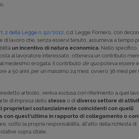
o.
rt. 2 della Legge n. 92/2012
, c.d. Legge Fornero, con decor
e di lavoro che, senza esservi tenuto, assumeva a tempo p
bilità
un incentivo di natura economica
. Nello specifico, 
posta al lavoratore interessato, otteneva un contributo mensi
a al medesimo erogata. Il contributo
de quo
poteva essere 
iore a 50 anni, per un massimo 24 mesi, ovvero 36 mesi per i 
redetto articolo, veniva esclusa con riferimento a quei lav
parte di impresa dello
stesso
o di
diverso settore di attivi
i proprietari sostanzialmente coincidenti
con quelli
 con quest'ultima in rapporto di collegamento o con
, sotto la propria responsabilità, all'atto della richiesta di
tative sopra citate.