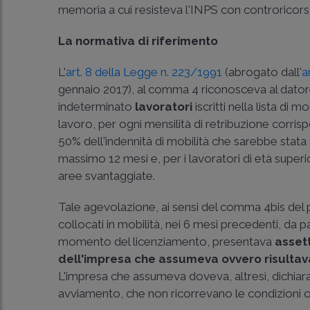
memoria a cui resisteva l'INPS con controricors
La normativa di riferimento
L'
art. 8 della Legge n. 223/1991
(abrogato dall'
a
gennaio 2017), al comma 4 riconosceva al dator
indeterminato
lavoratori
iscritti nella lista di mo
lavoro, per ogni mensilità di retribuzione corris
50% dell'indennità di mobilità che sarebbe stat
massimo 12 mesi e, per i lavoratori di età super
aree svantaggiate.
Tale agevolazione, ai sensi del comma 4bis del p
collocati in mobilità, nei 6 mesi precedenti, da 
momento del licenziamento, presentava
assett
dell'impresa che assumeva ovvero risultava
L'impresa che assumeva doveva, altresì, dichiarare
avviamento, che non ricorrevano le condizioni os