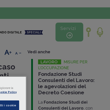
Servizi
NDO DIGITALE
SPECIALI
+
-
Vedi anche
LAVORO
MISURE PER
 caso
L’OCCUPAZIONE
Fondazione Studi
nti
Consulenti del Lavoro:
534
, ha
le agevolazioni del
gliorare la
denti si
Decreto Coesione
okie Policy
 nucleo
La
Fondazione Studi dei
inate
di
tti i cookie
Consulenti del Lavoro
, con