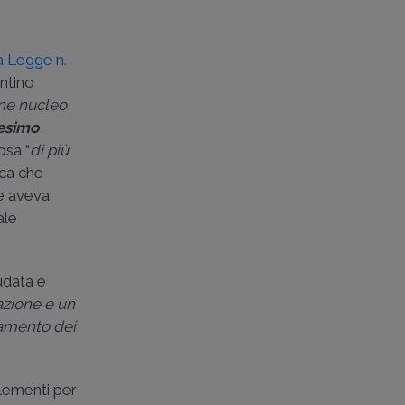
a Legge n.
entino
ne nucleo
esimo
osa “
di più
ica che
he aveva
ale
audata e
azione e un
iamento dei
elementi per