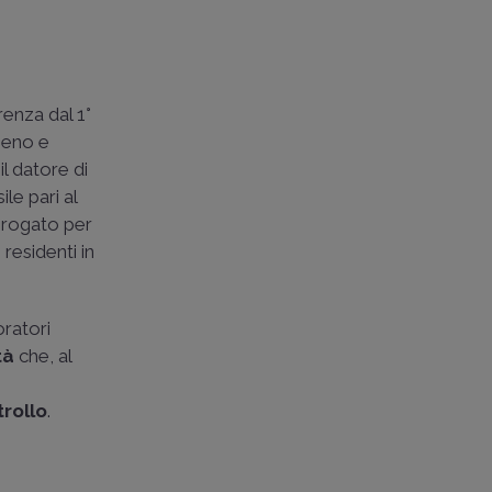
renza dal 1°
ieno e
il datore di
le pari al
erogato per
residenti in
oratori
tà
che, al
trollo
.