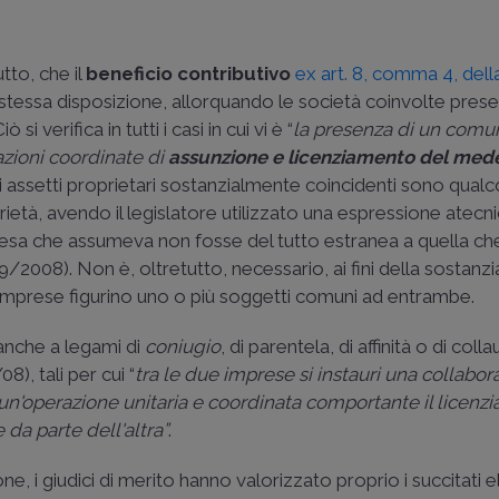
tto, che il
beneficio contributivo
ex art. 8, comma 4, dell
 stessa disposizione, allorquando le società coinvolte pres
i verifica in tutti i casi in cui vi è “
la presenza di un comu
azioni coordinate di
assunzione e licenziamento del med
gli assetti proprietari sostanzialmente coincidenti sono qualc
rietà, avendo il legislatore utilizzato una espressione atecn
impresa che assumeva non fosse del tutto estranea a quella c
99/2008
). Non è, oltretutto, necessario, ai fini della sostanzi
e imprese figurino uno o più soggetti comuni ad entrambe.
o anche a legami di
coniugio
, di parentela, di affinità o di coll
/08
), tali per cui “
tra le due imprese si instauri una collabor
un'operazione unitaria e coordinata comportante il licenz
da parte dell'altra”
.
, i giudici di merito hanno valorizzato proprio i succitati 