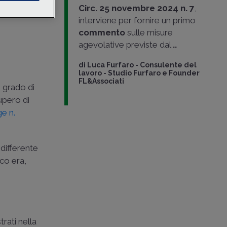
Circ. 25 novembre 2024 n. 7
,
interviene per fornire un primo
commento
sulle misure
agevolative previste dal
..
di
Luca Furfaro
-
Consulente del
lavoro - Studio Furfaro e Founder
FL&Associati
 grado di
upero di
e n.
 differente
ico era,
rati nella