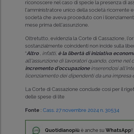
riconoscere nel caso di specie la presenza di as
l'amministratore unico della società ricorrente 
società che aveva proceduto con i licenziamenti. 
mese prima dell'assunzione.
Oltretutto, evidenzia la Corte di Cassazione, l'o
sostanzialmente coincidenti non incide sulla lib
“
Altro
, infatti,
è la libertà di iniziativa econom
all'assunzione di lavoratori quando, come nel c
incremento d'occupazione
inserendosi all'int
licenziamento dei dipendenti da una impresa e l
La Corte di Cassazione conclude così per il rig
delle spese di lite
Fonte
:
Cass. 27 novembre 2024 n. 30534
Quotidianopiù
è anche su
WhatsApp
!