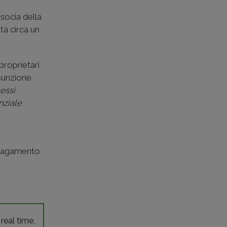
 socia della
ta circa un
proprietari
sunzione.
essi
nziale
l pagamento
 real time,