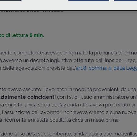
di
Elena Cannone
-
Avvocato
o di lettura
6 min.
almente competente aveva confermato la pronuncia di primo
 avverso un decreto ingiuntivo ottenuto dall'Inps per il rec
ne delle agevolazioni previste dall'
art.8, comma 4, della Legg
te aveva assunto i lavoratori in mobilità provenienti da una
nzialmente coincidenti
con i suoi: il suo amministratore un
una società, unica socia dell'azienda che aveva proceduto ai
e, l'assunzione dei lavoratori non aveva creato alcuna nuova
ricorrente era stata costituita circa un mese prima.
zione la società soccombente, affidandosi a due motivi illust