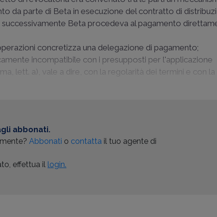
to da parte di Beta in esecuzione del contratto di distribuz
ma, successivamente Beta procedeva al pagamento direttam
operazioni concretizza una delegazione di pagamento;
amente incompatibile con i presupposti per l'applicazione
a, lett. a), vale a dire, con la regolarità dei termini e con l
gli abbonati.
almente?
Abbonati
o
contatta
il tuo agente di
o, effettua il
login.