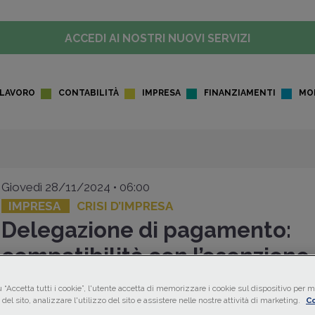
ACCEDI AI NOSTRI NUOVI SERVIZI
LAVORO
CONTABILITÀ
IMPRESA
FINANZIAMENTI
MO
Giovedì 28/11/2024 • 06:00
IMPRESA
CRISI D’IMPRESA
Delegazione di pagamento:
compatibilità con l’esenzione
revocatoria
 “Accetta tutti i cookie”, l'utente accetta di memorizzare i cookie sul dispositivo per mi
del sito, analizzare l'utilizzo del sito e assistere nelle nostre attività di marketing.
Co
L’utilizzo di un mezzo anormale di pagamento quale quello