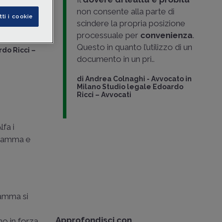
nzione da
non consente alla parte di
tti i cookie
con
scindere la propria posizione
processuale per
convenienza
.
Questo in quanto l’utilizzo di un
do Ricci –
documento in un pri..
di
Andrea Colnaghi
-
Avvocato in
Milano Studio legale Edoardo
Ricci – Avvocati
lfa i
 Gamma e
Gamma si
Approfondisci con
mo in forza