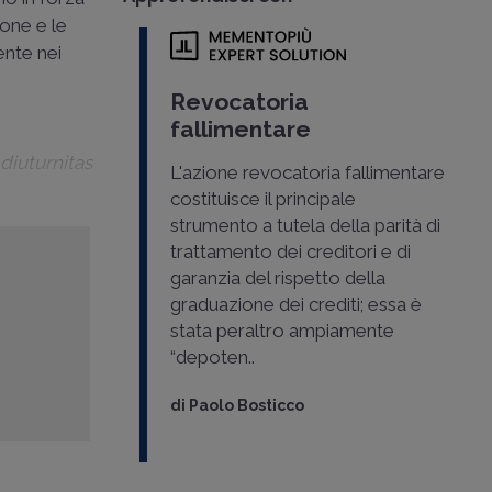
ione e le
ente nei
Revocatoria
fallimentare
a
diuturnitas
L'azione revocatoria fallimentare
costituisce il principale
strumento a tutela della parità di
trattamento dei creditori e di
garanzia del rispetto della
graduazione dei crediti; essa è
stata peraltro ampiamente
“depoten..
di
Paolo Bosticco