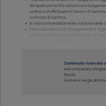
del quale prima Alfa autorizzava il pagamen
ordinava di effettuarlo in favore di Gam
confronti di Gamma;
la natura immediatamente solutoria delle 
l'anomalia del mezzo di pagamento è logic
dell'esecuzione prevista dall'art. 67, 3° comm
funzionale alla formazione di u...
Contenuto riservato a
Vuoi consultarlo integr
fiducia.
Se invece sei già abbonat