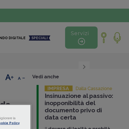
Servizi
NDO DIGITALE
SPECIALI
+
-
Vedi anche
IMPRESA
Dalla Cassazione
Insinuazione al passivo:
inopponibilità del
 da
documento privo di
data certa
gliorare la
okie Policy
 della
Il
dovere di lealtà e probità