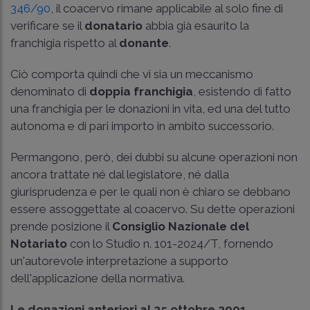
346/90
, il coacervo rimane applicabile al solo fine di
verificare se il
donatario
abbia già esaurito la
franchigia rispetto al
donante
.
Ciò comporta quindi che vi sia un meccanismo
denominato di
doppia franchigia
, esistendo di fatto
una franchigia per le donazioni in vita, ed una del tutto
autonoma e di pari importo in ambito successorio.
Permangono, però, dei dubbi su alcune operazioni non
ancora trattate né dal legislatore, né dalla
giurisprudenza e per le quali non è chiaro se debbano
essere assoggettate al coacervo. Su dette operazioni
prende posizione il
Consiglio Nazionale del
Notariato
con lo Studio n. 101-2024/T, fornendo
un'autorevole interpretazione a supporto
dell'applicazione della normativa.
Le donazioni anteriori al 25 ottobre 2001