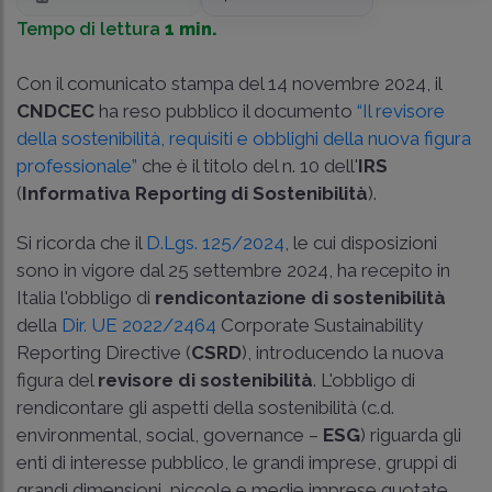
Tempo di lettura
1 min.
Con il comunicato stampa del 14 novembre 2024, il
CNDCEC
ha reso pubblico il documento
“Il revisore
della sostenibilità, requisiti e obblighi della nuova figura
professionale”
che è il titolo del n. 10 dell'
IRS
(
Informativa Reporting di Sostenibilità
).
Si ricorda che il
D.Lgs. 125/2024
, le cui disposizioni
sono in vigore dal 25 settembre 2024, ha recepito in
Italia l'obbligo di
rendicontazione di sostenibilità
della
Dir. UE 2022/2464
Corporate Sustainability
Reporting Directive (
CSRD
), introducendo la nuova
figura del
revisore di sostenibilità
. L'obbligo di
rendicontare gli aspetti della sostenibilità (c.d.
environmental, social, governance –
ESG
) riguarda gli
enti di interesse pubblico, le grandi imprese, gruppi di
grandi dimensioni, piccole e medie imprese quotate