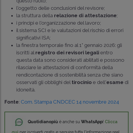
questo ruolo;
l'oggetto delle conclusioni del revisore;
la struttura della
relazione di attestazione
;
i principi e l'organizzazione del lavoro;
il sistema SCI e le valutazioni del rischio di errori
significativi ISA;
la finestra temporale fino al 1° gennaio 2026: gli
iscritti al
registro dei revisori legali
entro
questa data sono considerati abilitati e possono
rilasciare le attestazioni di conformità della
rendicontazione di sostenibilità senza che siano
osservati gli obblighi del
tirocinio
e dell'
esame
di
idoneità.
Fonte
:
Com. Stampa CNDCEC 14 novembre 2024
Quotidianopiù
è anche su
WhatsApp
!
Clicca
qui
per iscriverti gratis e seguire tutta l'informazione real