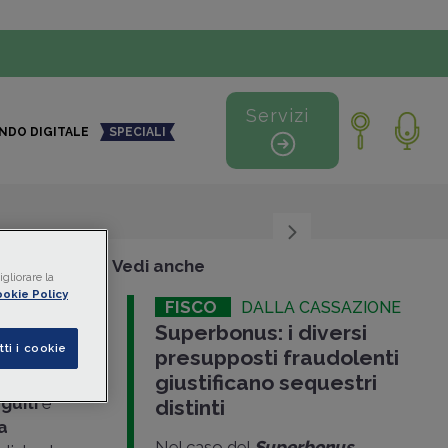
Servizi
NDO DIGITALE
SPECIALI
+
-
Vedi anche
gliorare la
okie Policy
FISCO
DALLA CASSAZIONE
 per
Superbonus: i diversi
tti i cookie
presupposti fraudolenti
ture
giustificano sequestri
guiti
e
distinti
fa
Nel caso del
Superbonus