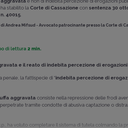
aggravata
e non di indebita percezione di erogazioni pub
ha stabilito la
Corte di Cassazione
con
sentenza 30 ott
n. 40015
.
di
Andrea Mifsud
-
Avvocato patrocinante presso la Corte di C
o di lettura
2 min.
aggravata e il reato di indebita percezione di erogazion
penale, la fattispecie di “
indebita percezione di erogaz
ruffa aggravata
consiste nella repressione delle frodi aven
 perpetrate tramite condotte di abusiva captazione o distra
.p.
, ha voluto completare il sistema di tutela colmando la 