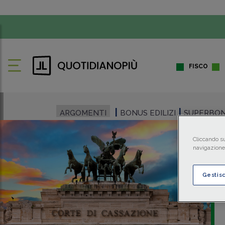
FISCO
ARGOMENTI
BONUS EDILIZI
SUPERBO
Cliccando su
navigazione 
Gestis