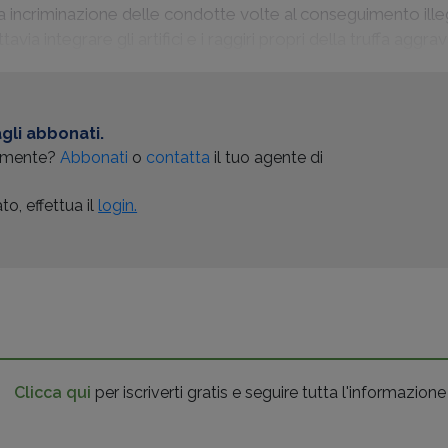
a incriminazione delle condotte volte al conseguimento ille
via integrare gli artifici e i raggiri propri della truffa aggrav
gli abbonati.
almente?
Abbonati
o
contatta
il tuo agente di
o, effettua il
login.
Clicca qui
per iscriverti gratis e seguire tutta l'informazione