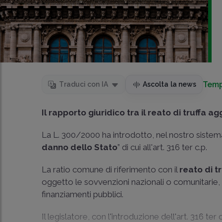
Temp
Traduci con IA
Ascolta la news
Il rapporto giuridico tra il reato di truffa 
La
L. 300/2000
ha introdotto, nel nostro sistema 
danno dello Stato
” di cui all'
art. 316 ter c.p
.
La ratio comune di riferimento con il
reato di t
oggetto le sovvenzioni nazionali o comunitarie,
finanziamenti pubblici.
Il legislatore, con l'introduzione dell'
art. 316 ter c