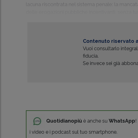
lacuna riscontrata nel sistema penale: la mancat
delle erogazioni pubbliche incentivanti, senza tutta
Contenuto riservato a
Vuoi consultarlo integr
fiducia.
Se invece sei già abbonat
Quotidianopiù
è anche su
WhatsApp
!
i video e i podcast sul tuo smartphone.