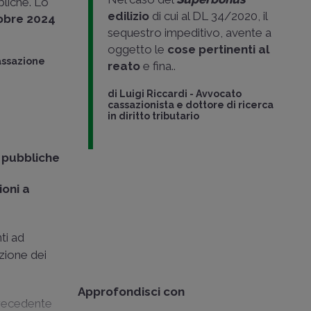
bliche. Lo
edilizio
di cui al DL 34/2020, il
obre 2024
sequestro impeditivo, avente a
oggetto le
cose pertinenti al
assazione
reato
e fina..
di
Luigi Riccardi
-
Avvocato
cassazionista e dottore di ricerca
in diritto tributario
i pubbliche
ioni a
ti ad
zione dei
Approfondisci con
precedente