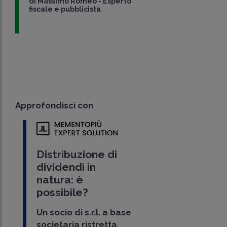
di
Massimo Romeo
-
Esperto
fiscale e pubblicista
Approfondisci con
Distribuzione di
dividendi in
natura: è
possibile?
Un socio di s.r.l. a base
societaria ristretta