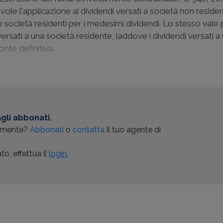
le l'applicazione ai dividendi versati a società non resident
 società residenti per i medesimi dividendi. Lo stesso vale 
 versati a una società residente, laddove i dividendi versati a
onte definitiva.
gli abbonati.
almente?
Abbonati
o
contatta
il tuo agente di
o, effettua il
login.