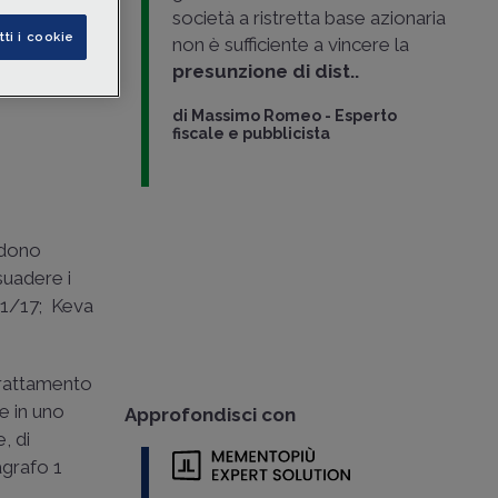
evata su
società a ristretta base azionaria
tti i cookie
non è sufficiente a vincere la
presunzione di dist..
esso
di
Massimo Romeo
-
Esperto
fiscale e pubblicista
ndono
suadere i
641/17; Keva
trattamento
e in uno
Approfondisci con
, di
ragrafo 1
.