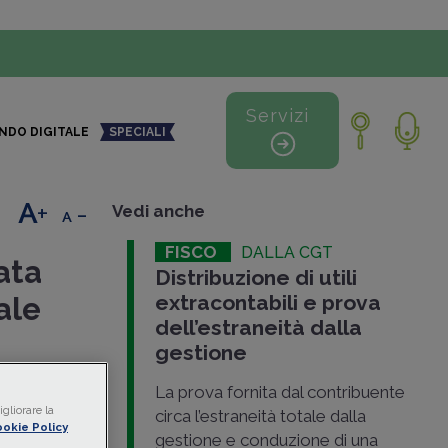
Servizi
NDO DIGITALE
SPECIALI
+
-
Vedi anche
FISCO
DALLA CGT
ata
Distribuzione di utili
extracontabili e prova
ale
dell’estraneità dalla
gestione
endi
La prova fornita dal contribuente
esidente e
gliorare la
circa l’estraneità totale dalla
okie Policy
isto
gestione e conduzione di una