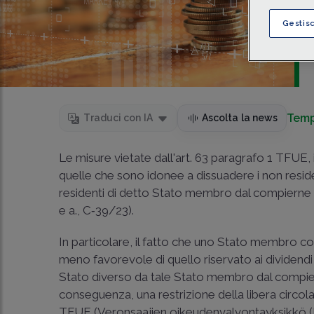
Gestis
Temp
Traduci con IA
Ascolta la news
Le misure vietate dall'art. 63 paragrafo 1 TFUE,
quelle che sono idonee a dissuadere i non resid
residenti di detto Stato membro dal compierne i
e a., C‑39/23).
In particolare, il fatto che uno Stato membro c
meno favorevole di quello riservato ai dividendi 
Stato diverso da tale Stato membro dal compi
conseguenza, una restrizione della libera circolazi
TFUE (Veronsaajien oikeudenvalvontayksikkö (Es