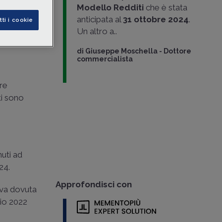
Modello Redditi
che è stata
anticipata al
31 ottobre 2024
.
tti i cookie
Un altro a..
di
Giuseppe Moschella
-
Dottore
commercialista
ere
ti sono
nuti ad
24.
Approfondisci con
iva dovuta
aio 2022