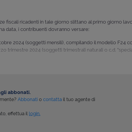
fiscali ricadenti in tale giorno slittano al primo giorno lav
ma data, i contribuenti dovranno versare:
ttobre 2024 (soggetti mensili), compilando il modello F24 co
zo trimestre 2024 (soggetti trimestrali naturali o c.d. “special
gli abbonati.
almente?
Abbonati
o
contatta
il tuo agente di
o, effettua il
login.