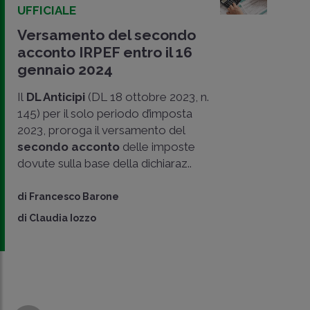
UFFICIALE
Versamento del secondo
acconto IRPEF entro il 16
gennaio 2024
Il
DL Anticipi
(DL 18 ottobre 2023, n.
145) per il solo periodo d’imposta
2023, proroga il versamento del
secondo acconto
delle imposte
dovute sulla base della dichiaraz..
di
Francesco Barone
di
Claudia Iozzo