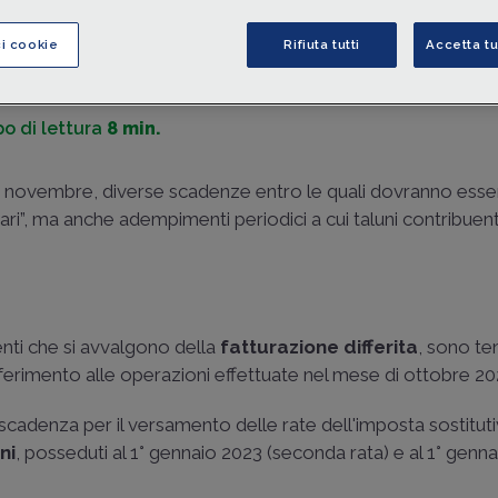
di
Claudia Iozzo
-
Dottore commercialista
ci cookie
Rifiuta tutti
Accetta tu
o di lettura
8 min.
 di novembre, diverse scadenze entro le quali dovranno ess
inari”, ma anche adempimenti periodici a cui taluni contribuen
nti che si avvalgono della
fatturazione differita
, sono te
iferimento alle operazioni effettuate nel mese di ottobre 20
cadenza per il versamento delle rate dell'imposta sostitut
ni
, posseduti al 1° gennaio 2023 (seconda rata) e al 1° genn