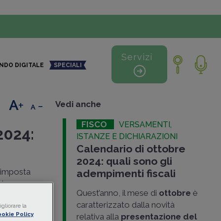
Servizi
NDO DIGITALE
SPECIALI
+
-
Vedi anche
FISCO
VERSAMENTI,
2024:
ISTANZE E DICHIARAZIONI
Calendario di ottobre
2024: quali sono gli
l’imposta
adempimenti fiscali
ei
Quest’anno, il mese di
ottobre
è
do e primo
caratterizzato dalla novità
gliorare la
conto,
okie Policy
relativa alla
presentazione del