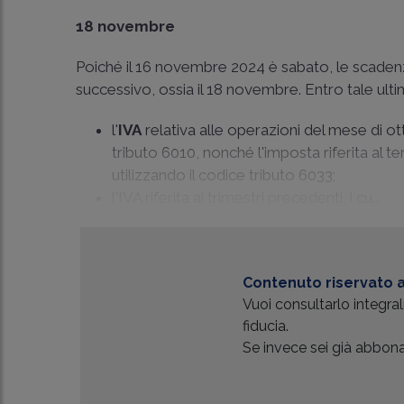
18 novembre
Poiché il 16 novembre 2024 è sabato, le scadenze 
successivo, ossia il 18 novembre. Entro tale ulti
l'
IVA
relativa alle operazioni del mese di o
tributo 6010, nonché l'imposta riferita al ter
utilizzando il codice tributo 6033;
l'IVA riferita ai trimestri precedenti, i cu...
Contenuto riservato a
Vuoi consultarlo integr
fiducia.
Se invece sei già abbonat