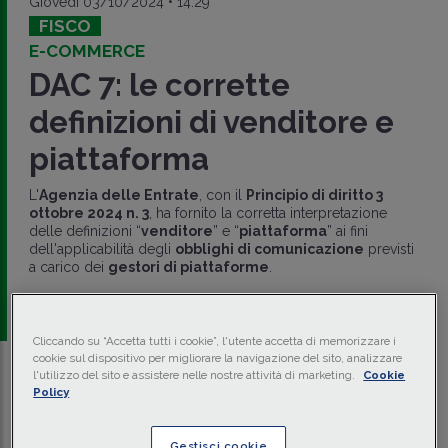
Giovedì 03/10/2024 • 14:29
FISCO
E-COMMERCE
DAC 7: le corrette
definizioni di venditore e
piattaforma
L'
Agenzia delle Entrate
, con il
Principio di diritto 3
ottobre 2024 n. 3
, ha fornito la corretta interpretazione
delle definizioni “
venditore
” e “
piattaforma
” ai fini
dell'applicabilità degli
obblighi di comunicazione
previsti
a carico dei
gestori di piattaforme
.
a cura di
redazione Memento
Cliccando su “Accetta tutti i cookie”, l'utente accetta di memorizzare i
cookie sul dispositivo per migliorare la navigazione del sito, analizzare
l'utilizzo del sito e assistere nelle nostre attività di marketing.
Cookie
Traduci con IA
Ascolta la news
Policy
Tempo di lettura
2 min.
Gestisci cookie