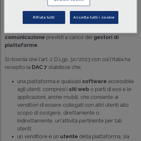
Con il principio di diritto n. 3 del 3 ottobre 2024,
l'Agenzia delle Entrate ha fornito la corretta
Rifiuta tutti
Accetta tutti i cookie
interpretazione delle definizioni “venditore” e
“piattaforma” ai fini dell'applicabilità degli
obblighi di
comunicazione
previsti a carico dei
gestori di
piattaforme
.
Si ricorda che l'
art. 2 D.Lgs. 32/2023
con cui l'Italia ha
recepito la
DAC 7
stabilisce che:
una piattaforma è qualsiasi
software
accessibile
agli utenti, compresi i
siti web
o parti di essi e le
applicazioni, anche mobili, che consente ai
venditori di essere collegati con altri utenti allo
scopo di svolgere, direttamente o
indirettamente, un'attività pertinente per tali
utenti;
un venditore è un
utente
della piattaforma, sia