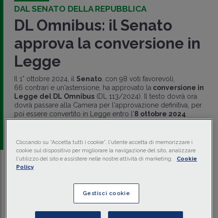
DAL SENATO DELLA REPUBBLICA
DL Omnibus: il Senato
approva la conversione in
Legge
Il 1° ottobre 2024, il
Senato
, con 98 voti favorevoli,
66 contrari e un'astensione, ha approvato la
conversione in
Legge del DL Omnibus
(DL 113/2024). Il testo dovrà ora
dovrà passare alla Camera per l'approvazione definitiva, per
poi essere convertito in Legge entro l'
8 ottobre 2024
.
a cura di
redazione Memento
Cliccando su “Accetta tutti i cookie”, l'utente accetta di memorizzare i
cookie sul dispositivo per migliorare la navigazione del sito, analizzare
l'utilizzo del sito e assistere nelle nostre attività di marketing.
Cookie
Policy
Traduci con IA
Ascolta la news
Tempo di lettura
2 min.
Gestisci cookie
Il Senato ha ha approvato la
conversione in Legge