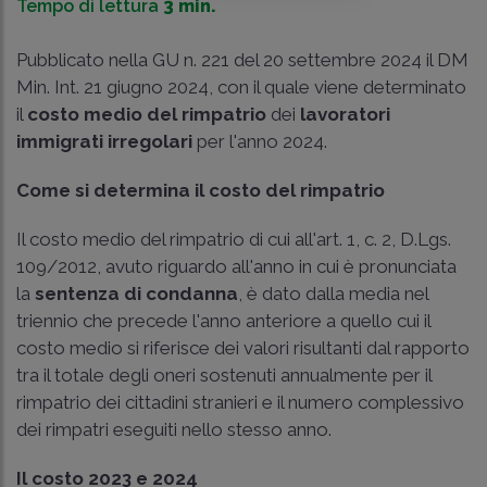
Tempo di lettura
3 min.
Pubblicato nella GU n. 221 del 20 settembre 2024 il DM
Min. Int. 21 giugno 2024, con il quale viene determinato
il
costo medio del rimpatrio
dei
lavoratori
immigrati irregolari
per l'anno 2024.
Come si determina il costo del rimpatrio
Il costo medio del rimpatrio di cui all'
art. 1, c. 2, D.Lgs.
109/2012
, avuto riguardo all'anno in cui è pronunciata
la
sentenza di condanna
, è dato dalla media nel
triennio che precede l'anno anteriore a quello cui il
costo medio si riferisce dei valori risultanti dal rapporto
tra il totale degli oneri sostenuti annualmente per il
rimpatrio dei cittadini stranieri e il numero complessivo
dei rimpatri eseguiti nello stesso anno.
Il costo 2023 e 2024