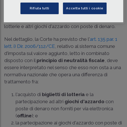
Con le sentenze
C-741/2022
e
C-73/2023
del 12
Rifiuta tutti
Accetta tutti i cookie
settembre 2024, la Corte di Giustizia Europea ha
affrontato il tema dell'
esenzione IVA
per scommesse,
lotterie e altri giochi d'azzardo con poste di denaro.
Nel dettaglio, la Corte ha previsto che l'
art. 135 par. 1
lett. i) Dir. 2006/112/CE
, relativo al sistema comune
d'imposta sul valore aggiunto, letto in combinato
disposto con il
principio di neutralità fiscale
, deve
essere interpretato nel senso che esso non osta a una
normativa nazionale che opera una differenza di
trattamento fra:
l'acquisto di
biglietti di lotteria
e la
partecipazione ad altri
giochi d'azzardo
con
poste di denaro non forniti per via elettronica
(
offline
); e
la partecipazione ai giochi d'azzardo con poste di