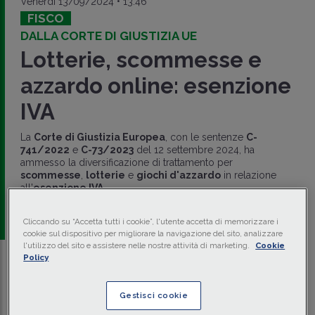
Venerdì 13/09/2024 • 13:46
FISCO
DALLA CORTE DI GIUSTIZIA UE
Lotterie, scommesse e
azzardo online: esenzione
IVA
La
Corte di Giustizia Europea
, con le sentenze
C-
741/2022
e
C-73/2023
del 12 settembre 2024, ha
ammesso la diversificazione di trattamento per
scommesse
,
lotterie
e
giochi d'azzardo
in relazione
all'
esenzione IVA
.
a cura di
redazione Memento
Cliccando su “Accetta tutti i cookie”, l'utente accetta di memorizzare i
cookie sul dispositivo per migliorare la navigazione del sito, analizzare
l'utilizzo del sito e assistere nelle nostre attività di marketing.
Cookie
Policy
Traduci con IA
Ascolta la news
Tempo di lettura
2 min.
Gestisci cookie