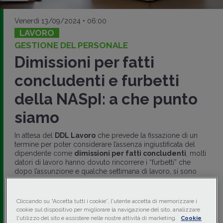
Venerdì 13/09/2024 • 06:00
LAVORO
GESTIONE DEL PERSONALE
Dimissioni per fatti
concludenti e furbetti
della NASpI: a che punto
siamo
In attesa del
DDL Lavoro
che prevede la fissazione di un
termine per poter considerare l’assenza ingiustificata del
dipendente come
dimissioni per fatti concludenti
, molti
datori di lavoro hanno dovuto rincorrere i “furbetti” che
dopo l’assunzione e qualche settimana di lavoro, si sono
dileguati senza fornire alcuna giustificazione al fine di
indurre il datore di lavoro a comminare loro il
licenziamento
per poi richiedere la
NASpI
.
Cliccando su “Accetta tutti i cookie”, l'utente accetta di memorizzare i
cookie sul dispositivo per migliorare la navigazione del sito, analizzare
di
Mario Cassaro
-
Consulente del lavoro in Latina
l'utilizzo del sito e assistere nelle nostre attività di marketing.
Cookie