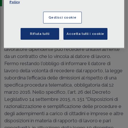
Policy
Gestisci cookie
Traduci con IA
Ascolta la news
Tempo di lettura
9 min.
Rifiuta tutti
Accetta tutti i cookie
Come noto, le dimissioni sono l'atto con cui un
lavoratore dipendente può recedere unilateralmente
da un contratto che lo vincola al datore di lavoro.
Fermo restando l'obbligo di informare il datore di
lavoro della volontà di recedere dal rapporto, la legge
subordina l'efficacia delle dimissioni al rispetto di una
specifica procedura telematica, obbligatoria dal 12
marzo 2016. Nello specifico, l'art. 26 del Decreto
Legislativo 14 settembre 2015, n. 151 “Disposizioni di
razionalizzazione e semplificazione delle procedure e
degli adempimenti a carico di cittadini e imprese e altre
disposizioni in materia di rapporto di lavoro e pari
opportunità, in attuazione della legge 10 dicembre