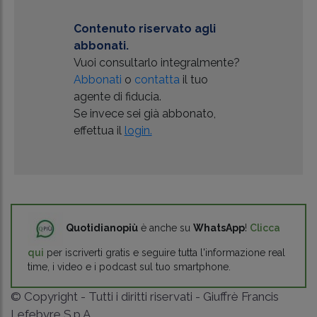
Contenuto riservato agli
abbonati.
Vuoi consultarlo integralmente?
Abbonati
o
contatta
il tuo
agente di fiducia.
Se invece sei già abbonato,
effettua il
login.
Quotidianopiù
è anche su
WhatsApp
!
Clicca
qui
per iscriverti gratis e seguire tutta l'informazione real
time, i video e i podcast sul tuo smartphone.
© Copyright - Tutti i diritti riservati - Giuffrè Francis
Lefebvre S.p.A.