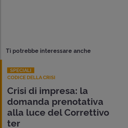
Ti potrebbe interessare anche
SPECIALI
ODICE DELLA CRISI
N
risi di impresa: la
C
domanda prenotativa
d
lla luce del Correttivo
s
er
Co