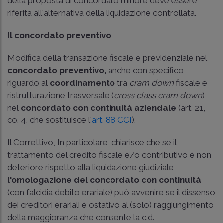
della proposta di concordato minore deve essere
riferita all'alternativa della liquidazione controllata.
Il concordato preventivo
Modifica della transazione fiscale e previdenziale nel
concordato preventivo,
anche con specifico
riguardo al
coordinamento
tra
cram down
fiscale e
ristrutturazione trasversale (
cross class cram down
)
nel
concordato con continuità aziendale
(art. 21,
co. 4, che sostituisce l'
art. 88 CCI
).
Il Correttivo, In particolare, chiarisce che se il
trattamento del credito fiscale e/o contributivo è non
deteriore rispetto alla liquidazione giudiziale,
l'omologazione del concordato con continuità
(con falcidia debito erariale) può avvenire se il dissenso
dei creditori erariali è ostativo al (solo) raggiungimento
della maggioranza che consente la c.d.