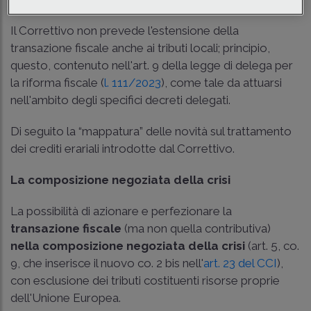
Il Correttivo non prevede l'estensione della
transazione fiscale anche ai tributi locali; principio,
questo, contenuto nell'art. 9 della legge di delega per
la riforma fiscale (
l. 111/2023
), come tale da attuarsi
nell'ambito degli specifici decreti delegati.
Di seguito la “mappatura” delle novità sul trattamento
dei crediti erariali introdotte dal Correttivo.
La composizione negoziata della crisi
La possibilità di azionare e perfezionare la
transazione fiscale
(ma non quella contributiva)
nella composizione negoziata della crisi
(art. 5, co.
9, che inserisce il nuovo co. 2 bis nell'
art. 23 del CCI
),
con esclusione dei tributi costituenti risorse proprie
dell'Unione Europea.