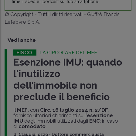
time, i video e i podcast sul tuo smartphone.
© Copyright - Tutti i diritti riservati - Giuffrè Francis
Lefebvre S.p.A.
Vedi anche
FISCO
LA CIRCOLARE DEL MEF
Esenzione IMU: quando
l'inutilizzo
dell’immobile non
preclude il beneficio
Il
MEF
, con
Circ. 16 luglio 2024 n. 2/DF
,
fornisce ulteriori chiarimenti sull'
esenzione
IMU
degli immobili utilizzati dagli
ENC
: in caso
di
comodato
..
di
Claudia Iozzo
-
Dottore commercialista