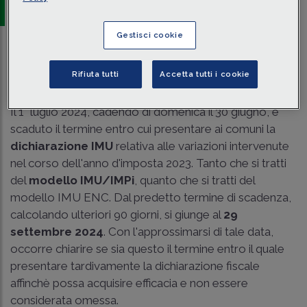
Gestisci cookie
Traduci con IA
Ascolta la news
Rifiuta tutti
Accetta tutti i cookie
Tempo di lettura
3 min.
Il 1° luglio 2024, cadendo di domenica il 30 giugno, è
scaduto il termine entro cui presentare ai comuni la
dichiarazione IMU
relativa alle variazioni intervenute
nel corso dell'anno d'imposta 2023. Tanto che si tratti
del
modello IMU/IMPi
, quanto che si tratti del
modello IMU ENC. Dal predetto termine di scadenza,
calcolando ulteriori 90 giorni, si giunge al
29
settembre 2024
. Con l'approssimarsi di tale data,
occorre chiarire se sia questo il termine entro il quale
presentare tardivamente la dichiarazione fiscale
affinchè possa acquisire efficacia e non essere
considerata omessa.