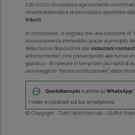
236/2011
); circostanza agevolmente riscontrabile
rimasta inalterata e le innovazioni apportate dal
tributi
.
In conclusione, si segnala che una soluzione di 
riconoscimento immediato grazie al principio d
delle nuove disposizioni alle
violazioni contes
anteriormente), così consentendo alle nuove e
giuridico - di operare in tempi ben più rapidi di
una maggiore “tenuta costituzionale” della riform
Quotidianopiù
è anche su
WhatsApp
!
i video e i podcast sul tuo smartphone.
© Copyright - Tutti i diritti riservati - Giuffrè Fra