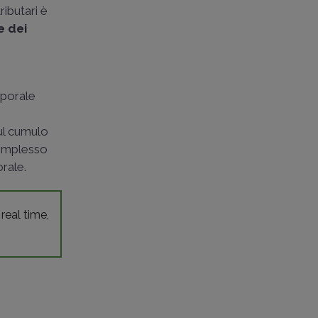
ributari è
e dei
mporale
sul cumulo
 complesso
orale.
 real time,