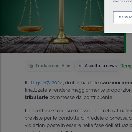
navigazione 
Gestis
Temp
Traduci con IA
Ascolta la news
Il
D.Lgs. 87/2024
, di riforma delle
sanzioni amm
finalizzate a rendere maggiormente proporzionat
tributarie
commesse dal contribuente.
La direttrice su cui si è messo il decreto attuativ
previste per le condotte di infedele o omessa d
violazioni poste in essere nella fase dell'attuaz