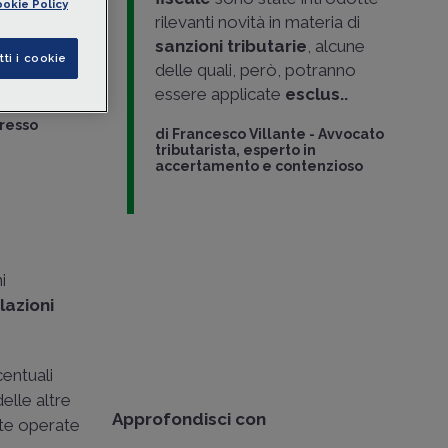
okie Policy
Lgs.
rilevanti novità in materia di
to del
sanzioni tributarie
, alcune
tti i cookie
asi di
delle quali, però, potranno
essere applicate
esclus..
presso
di
Francesco Villante
-
Avvocato
tributarista, esperto in
accertamento e contenzioso
i
lazioni
centuali
elle altre
Approfondisci con
elte operate