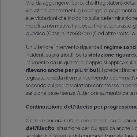
Vi è da aggiungere, però, che il legislatore dell
violazioni concernenti gli obblighi di pagamento 
alle violazioni che incidono sulla determinazione
modifica normativa ha posto fine al contrasto g
giuridico (
Cass. n. 27068/2017
) ed altre volte l
Un ulteriore intervento riguarda il
regime sanzio
incidenti su più tributi. Se la
violazione riguard
l'aumento da un quarto al doppio si applica sulla
rilevano anche per più tributi
, i predetti inc
legislatore della riforma riscrivendo il comma 5 d
secondo cui per le violazioni commesse in periodi
sanzione base (senza l'ulteriore aumento da un 
Continuazione dell'illecito per progression
Occorre ancora notare che il concorso di azioni e
dell'illecito
, situazione per cui applica anche i
sociale. A differenza del concorso formale (una a