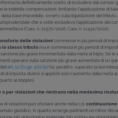
a riforma ha definitivamente scelto di escludere dal cumulo g
e le indebite compensazioni, limitando l'applicazione di tale
 della base imponibile, ovvero sulla liquidazione del tributo.
iurisprudenziale che a volte escludeva l'applicazione del c
o ammetteva (
Cass. n. 21570/2016
;
Cass. n. 11432/2022
).
natorio delle violazioni
commesse in più periodi di impo
a lo stesso tributo
ma è commessa in più periodi di impost
 sanzione più grave incrementata dalla metà al triplo. Se le
rementi operano sulla sanzione più grave aumentata di un quint
ell'
art. 12 D.Lgs. 472/97
ha, peraltro, superato la tesi inter
 di imposta diversi si applichi solo l'aumento dalla metà al 
quarto al doppio).
e o per violazioni che rientrano nella medesima risolu
 di violazioni può sfociare anche nella c.d.
continuazione
l cumulo giuridico, in quanto emerge parimenti un minor disv
zione-più violazioni) e materiale (più azioni-una violazione),