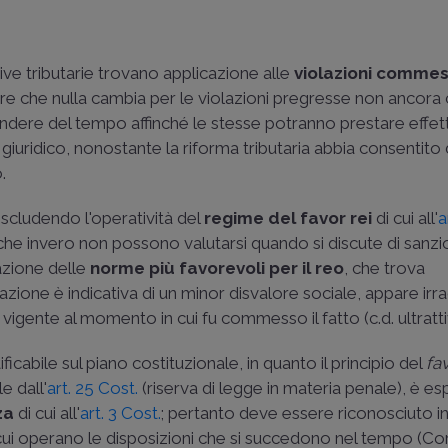
ve tributarie trovano applicazione alle
violazioni commes
icare che nulla cambia per le violazioni pregresse non ancora
ndere del tempo affinché le stesse potranno prestare effett
giuridico, nonostante la riforma tributaria abbia consentito d
.
 escludendo l'operatività del
regime del favor rei
di cui all'
a
 che invero non possono valutarsi quando si discute di sanzio
azione delle
norme più favorevoli per il reo
, che trova
iolazione è indicativa di un minor disvalore sociale, appare ir
vigente al momento in cui fu commesso il fatto (c.d. ultrattiv
ificabile sul piano costituzionale, in quanto il principio del
fav
e dall'
art. 25 Cost.
(riserva di legge in materia penale), è e
za
di cui all'
art. 3 Cost.
; pertanto deve essere riconosciuto in
 cui operano le disposizioni che si succedono nel tempo (
Cor