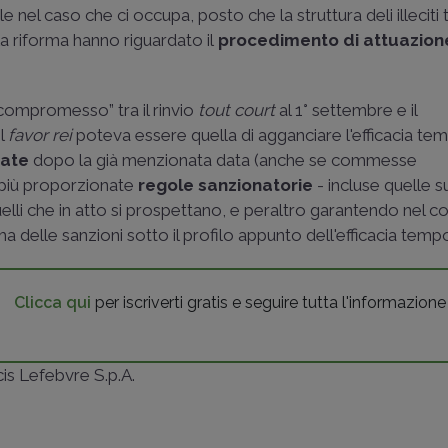
 nel caso che ci occupa, posto che la struttura deli illeciti t
la riforma hanno riguardato il
procedimento di attuazion
“compromesso” tra il rinvio
tout court
al 1° settembre e il
el
favor rei
poteva essere quella di agganciare l'efficacia te
tate
dopo la già menzionata data (anche se commesse
 più proporzionate
regole sanzionatorie
- incluse quelle 
 quelli che in atto si prospettano, e peraltro garantendo nel
a delle sanzioni sotto il profilo appunto dell'efficacia temp
Clicca qui
per iscriverti gratis e seguire tutta l'informazione
ncis Lefebvre S.p.A.