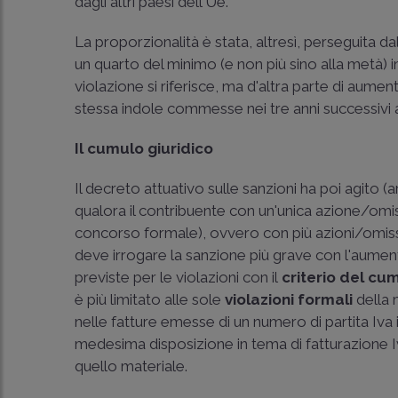
dagli altri paesi dell'Ue.
La proporzionalità è stata, altresì, perseguita dal
un quarto del minimo (e non più sino alla metà) i
violazione si riferisce, ma d'altra parte di aument
stessa indole commesse nei tre anni successivi al
Il cumulo giuridico
Il decreto attuativo sulle sanzioni ha poi agito (art
qualora il contribuente con un'unica azione/omissi
concorso formale), ovvero con più azioni/omissio
deve irrogare la sanzione più grave con l'aumen
previste per le violazioni con il
criterio del cu
è più limitato alle sole
violazioni formali
della 
nelle fatture emesse di un numero di partita Iva
medesima disposizione in tema di fatturazione Iv
quello materiale.