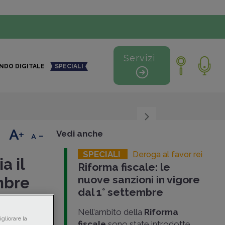
Servizi
NDO DIGITALE
SPECIALI
+
-
Vedi anche
SPECIALI
Deroga al favor rei
a il
Riforma fiscale: le
nuove sanzioni in vigore
mbre
dal 1° settembre
Nell’ambito della
Riforma
gliorare la
one delle
fiscale
sono state introdotte