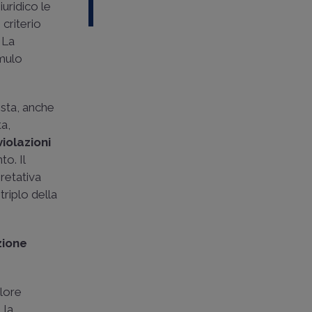
iuridico le
 criterio
 La
umulo
sta, anche
a,
violazioni
o. Il
pretativa
triplo della
zione
alore
 la