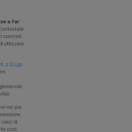
se a far
 contestate
i concreti,
i utilizzare
rt. 3 D.Lgs.
ni.
ragionevole
ità).
or rei,
pur
spressione
 caso di
te cost.