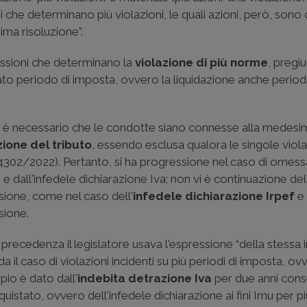
ioni che determinano più violazioni, le quali azioni, però, s
ima risoluzione”.
issioni che determinano la
violazione di più norme
, pregi
to periodo di imposta, ovvero la liquidazione anche period
e” è necessario che le condotte siano connesse alla medesi
zione del tributo
, essendo esclusa qualora le singole viola
24302/2022
). Pertanto, si ha progressione nel caso di omess
 dall'infedele dichiarazione Iva; non vi è continuazione dell'
ssione, come nel caso dell'
infedele dichiarazione Irpef
e
sione.
precedenza il legislatore usava l'espressione “della stessa 
 il caso di violazioni incidenti su più periodi di imposta, ov
pio è dato dall'
indebita detrazione Iva
per due anni conse
stato, ovvero dell'infedele dichiarazione ai fini Imu per pi