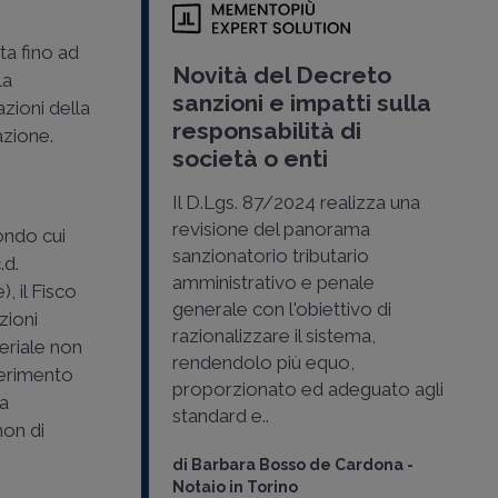
ata fino ad
Novità del Decreto
la
sanzioni e impatti sulla
azioni della
responsabilità di
azione.
società o enti
Il D.Lgs. 87/2024 realizza una
revisione del panorama
ondo cui
sanzionatorio tributario
.d.
amministrativo e penale
, il Fisco
generale con l'obiettivo di
zioni
razionalizzare il sistema,
teriale non
rendendolo più equo,
serimento
proporzionato ed adeguato agli
la
standard e..
non di
di
Barbara Bosso de Cardona
-
Notaio in Torino