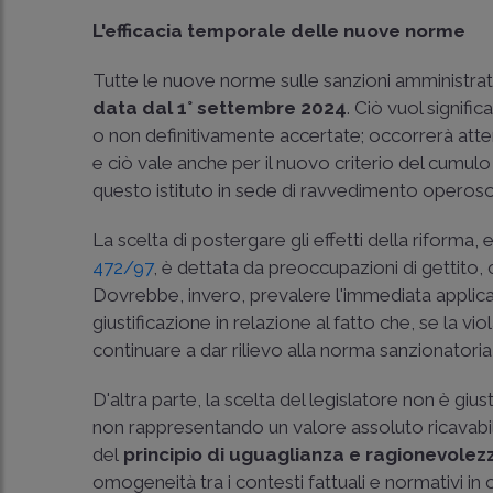
L'efficacia temporale delle nuove norme
Tutte le nuove norme sulle sanzioni amministrati
data dal 1° settembre 2024
. Ciò vuol signif
o non definitivamente accertate; occorrerà atte
e ciò vale anche per il nuovo criterio del cumulo 
questo istituto in sede di ravvedimento operoso
La scelta di postergare gli effetti della riforma,
472/97
, è dettata da preoccupazioni di gettito,
Dovrebbe, invero, prevalere l'immediata applic
giustificazione in relazione al fatto che, se la v
continuare a dar rilievo alla norma sanzionatoria 
D'altra parte, la scelta del legislatore non è giust
non rappresentando un valore assoluto ricavabil
del
principio di uguaglianza e ragionevolez
omogeneità tra i contesti fattuali e normativi in