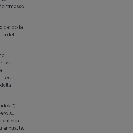
ono commesse
udicando la
ica del
ma
zioni
a
illecito
 della
indole”)
vero su
cutivi in
ù annualità.