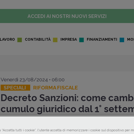
ACCEDI AI NOSTRI NUOVI SERVIZI
LAVORO
CONTABILITÀ
IMPRESA
FINANZIAMENTI
MO
Venerdì 23/08/2024 • 06:00
SPECIALI
RIFORMA FISCALE
Decreto Sanzioni: come cambi
cumulo giuridico dal 1° sette
2024
 “Accetta tutti i cookie”, l'utente accetta di memorizzare i cookie sul dispositivo per mi
Il decreto attuativo della
riforma fiscale
in tema di
revisi