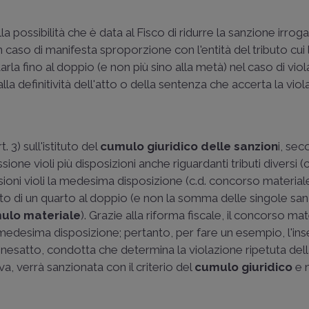
la possibilità che è data al Fisco di ridurre la sanzione irrog
n caso di manifesta sproporzione con l'entità del tributo cui 
arla fino al doppio (e non più sino alla metà) nel caso di viol
la definitività dell'atto o della sentenza che accerta la viol
. 3) sull'istituto del
cumulo giuridico delle sanzion
i, sec
one violi più disposizioni anche riguardanti tributi diversi (c
ni violi la medesima disposizione (c.d. concorso materiale)
to di un quarto al doppio (e non la somma delle singole san
mulo materiale
). Grazie alla riforma fiscale, il concorso ma
medesima disposizione; pertanto, per fare un esempio, l'in
 inesatto, condotta che determina la violazione ripetuta del
a, verrà sanzionata con il criterio del
cumulo giuridico
e 