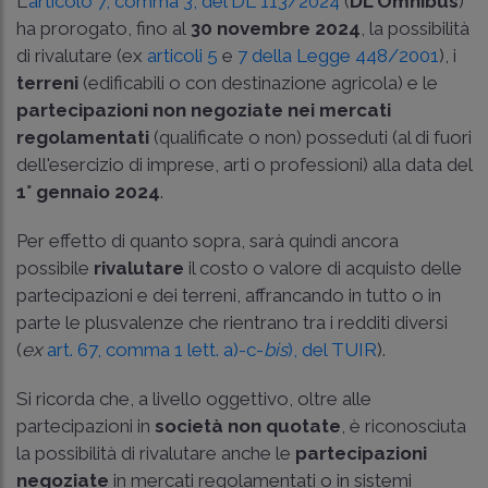
L'
articolo 7, comma 3, del DL 113/2024
(
DL Omnibus
)
ha prorogato, fino al
30 novembre 2024
, la possibilità
di rivalutare (ex
articoli 5
e
7 della Legge 448/2001
), i
terreni
(edificabili o con destinazione agricola) e le
partecipazioni non negoziate nei mercati
regolamentati
(qualificate o non) posseduti (al di fuori
dell'esercizio di imprese, arti o professioni) alla data del
1° gennaio 2024
.
Per effetto di quanto sopra, sarà quindi ancora
possibile
rivalutare
il costo o valore di acquisto delle
partecipazioni e dei terreni, affrancando in tutto o in
parte le plusvalenze che rientrano tra i redditi diversi
(
ex
art. 67, comma 1 lett. a)-c-
bis
), del TUIR
).
Si ricorda che, a livello oggettivo, oltre alle
partecipazioni in
società non quotate
, è riconosciuta
la possibilità di rivalutare anche le
partecipazioni
negoziate
in mercati regolamentati o in sistemi