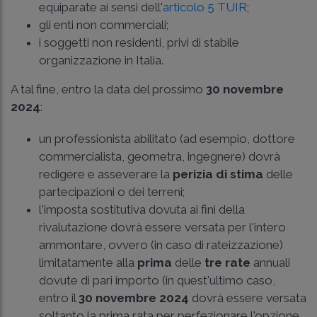
equiparate ai sensi dell'
articolo 5 TUIR
;
gli enti non commerciali;
i soggetti non residenti, privi di stabile
organizzazione in Italia.
A tal fine, entro la data del prossimo
30 novembre
2024
:
un professionista abilitato (ad esempio, dottore
commercialista, geometra, ingegnere) dovrà
redigere e asseverare la
perizia di stima
delle
partecipazioni o dei terreni;
l'imposta sostitutiva dovuta ai fini della
rivalutazione dovrà essere versata per l'intero
ammontare, ovvero (in caso di rateizzazione)
limitatamente alla
prima
delle
tre rate
annuali
dovute di pari importo (in quest'ultimo caso,
entro il
30 novembre 2024
dovrà essere versata
soltanto la prima rata per perfezionare l'opzione.