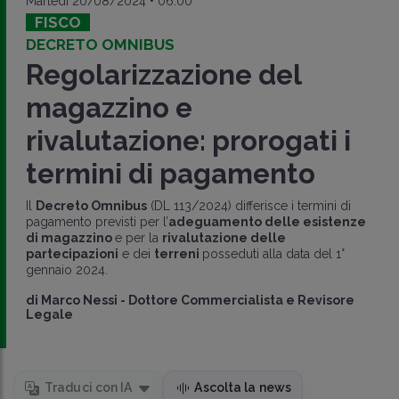
Martedì 20/08/2024 • 06:00
FISCO
DECRETO OMNIBUS
Regolarizzazione del
magazzino e
rivalutazione: prorogati i
termini di pagamento
Il
Decreto Omnibus
(DL 113/2024) differisce i termini di
pagamento previsti per l’
adeguamento delle esistenze
di magazzino
e per la
rivalutazione delle
partecipazioni
e dei
terreni
posseduti alla data del 1°
gennaio 2024.
di
Marco Nessi
-
Dottore Commercialista e Revisore
Legale
Traduci con IA
Ascolta la news