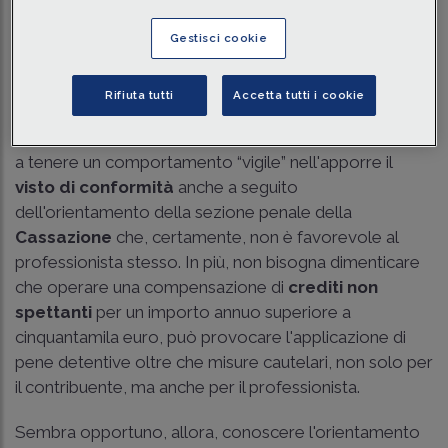
Traduci con IA
Ascolta la news
Gestisci cookie
Tempo di lettura
2 min.
Rifiuta tutti
Accetta tutti i cookie
Le modifiche introdotte dall'art. 1 c. 94 L. 213/2023, in
materia di
compensazioni
, inducono il professionista
a tenere un comportamento “vigile” nell'apporre il
visto di conformità
anche a seguito
dell'orientamento della sezione penale della
Cassazione
che, certamente, non è favorevole al
professionista stesso. In più, non bisogna dimenticare
che operare una compensazione di
crediti non
spettanti
per un importo annuo superiore a
cinquantamila euro, può provocare l'applicazione di
pene detentive oltre che misure cautelari, non solo per
il contribuente, ma anche per il professionista.
Sembra opportuno, allora, conoscere l'orientamento