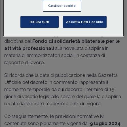
Traduci con IA
Ascolta la news
Gestisci cookie
Tempo di lettura
5 min.
Rifiuta tutti
Accetta tutti i cookie
Nella Gazzetta Ufficiale n.159 del 9 luglio 2024 è stato
pubblicato il DM 21 maggio 2024, che ha adeguato la
disciplina del
Fondo di solidarietà bilaterale per le
attività professionali
alla novellata disciplina in
materia di ammortizzatori sociali in costanza di
rapporto di lavoro.
Si ricorda che la data di pubblicazione nella Gazzetta
Ufficiale del decreto in commento rappresenta il
momento temporale da cui decorre il termine di 15
giorni di vacatio legis, allo spirare del quale la disciplina
recata dal decreto medesimo entra in vigore.
Conseguentemente, le previsioni normative ivi
contenute sono pienamente vigenti dal
9
luglio 2024
.