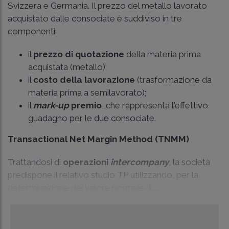
Svizzera e Germania. Il prezzo del metallo lavorato
acquistato dalle consociate è suddiviso in tre
componenti:
il
prezzo di quotazione
della materia prima
acquistata (metallo);
il
costo della lavorazione
(trasformazione da
materia prima a semilavorato);
il
mark-up
premio
, che rappresenta l'effettivo
guadagno per le due consociate.
Transactional Net Margin Method (TNMM)
Trattandosi di
operazioni
intercompany
, la società
predispone il relativo studio TP utilizzando, per la
determinazione del valore normale, il
...