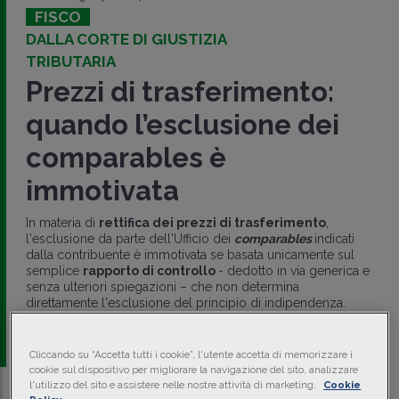
FISCO
DALLA CORTE DI GIUSTIZIA
TRIBUTARIA
Prezzi di trasferimento:
quando l’esclusione dei
comparables è
immotivata
In materia di
rettifica dei prezzi di trasferimento
,
l'esclusione da parte dell'Ufficio dei
comparables
indicati
dalla contribuente è immotivata se basata unicamente sul
semplice
rapporto di controllo
- dedotto in via generica e
senza ulteriori spiegazioni – che non determina
direttamente l'esclusione del principio di indipendenza.
di
Massimo Romeo
-
Esperto fiscale e pubblicista
Cliccando su “Accetta tutti i cookie”, l'utente accetta di memorizzare i
cookie sul dispositivo per migliorare la navigazione del sito, analizzare
l'utilizzo del sito e assistere nelle nostre attività di marketing.
Cookie