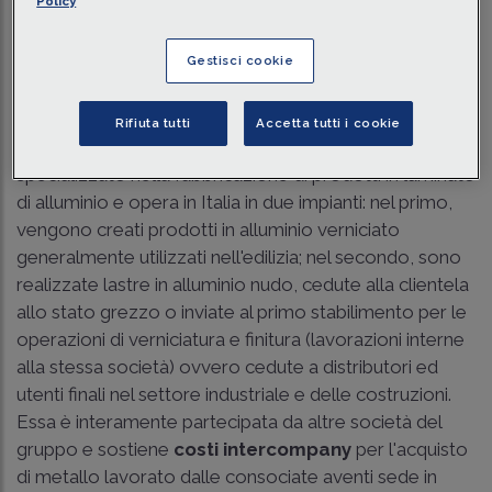
Policy
Traduci con IA
Ascolta la news
Tempo di lettura
3 min.
Gestisci cookie
Il caso
Rifiuta tutti
Accetta tutti i cookie
Una società appartiene ad un
gruppo multinazionale
specializzato nella fabbricazione di prodotti in laminato
di alluminio e opera in Italia in due impianti: nel primo,
vengono creati prodotti in alluminio verniciato
generalmente utilizzati nell'edilizia; nel secondo, sono
realizzate lastre in alluminio nudo, cedute alla clientela
allo stato grezzo o inviate al primo stabilimento per le
operazioni di verniciatura e finitura (lavorazioni interne
alla stessa società) ovvero cedute a distributori ed
utenti finali nel settore industriale e delle costruzioni.
Essa è interamente partecipata da altre società del
gruppo e sostiene
costi intercompany
per l'acquisto
di metallo lavorato dalle consociate aventi sede in