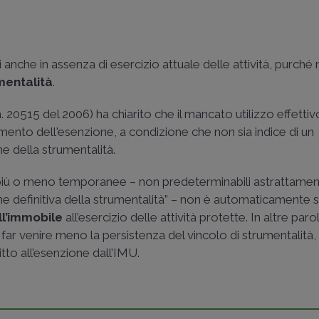
i anche in assenza di esercizio attuale delle attività, purché
mentalità
.
n. 20515 del 2006
) ha chiarito che il mancato utilizzo effettiv
cimento dell'esenzione, a condizione che non sia indice di un
 della strumentalità.
ni più o meno temporanee – non predeterminabili astrattamen
e definitiva della strumentalità” – non è automaticamente 
ll’immobile
all’esercizio delle attività protette. In altre paro
r venire meno la persistenza del vincolo di strumentalità, i
ritto all’esenzione dall’IMU.