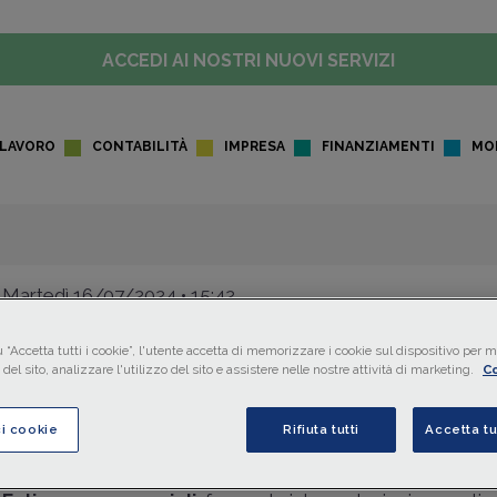
ACCEDI AI NOSTRI NUOVI SERVIZI
LAVORO
CONTABILITÀ
IMPRESA
FINANZIAMENTI
MO
Martedì 16/07/2024 • 15:42
FISCO
DAL MEF
Immobili utilizzati da ENC: le
 “Accetta tutti i cookie”, l'utente accetta di memorizzare i cookie sul dispositivo per mi
del sito, analizzare l'utilizzo del sito e assistere nelle nostre attività di marketing.
Co
condizioni per l'esenzione IM
ci cookie
Rifiuta tutti
Accetta tu
Il
MEF
,con
Circ. 16 luglio 2024 n. 2/DF
, chiarisce le cond
l'applicazione dell'
esenzione dall'IMU
per gli immobili util