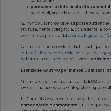
concedente;
permanenza del vincolo di strumental
meritevoli, anche in assenza di esercizio att
Gli immobili sono considerati
posseduti
anche 
strutturalmente collegato al concedente, a cond
commerciali previste dal
decreto legislativo 30
Gli immobili sono considerati
utilizzati
quando s
lettera i), del decreto legislativo n. 504 del 1992
determini la cessazione definitiva della
strumen
Esenzione dall'IMU per immobili utilizzati 
Gli immobili posseduti e utilizzati da
ENC
per att
svolte siano accessorie o integrative rispetto all
La Corte di Cassazione (
ordinanza del 2 ottobre
comodatario e comodante
sussiste quando le