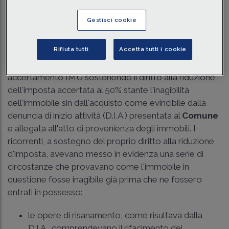
Tempo di lettura
3 min.
Gestisci cookie
Il caso
Rifiuta tutti
Accetta tutti i cookie
Due contribuenti impugnano alcuni avvisi di
accertamento IMU sostenendo il diritto alla riduzione
dell'imposta accertata al 50% stante l'inagibilità
dell'immobile sin dall'acquisto come evincibile dalla
denuncia di inizio attività (D.I.A.) presentata al
Comune
e allegata all'atto di provenienza degli immobili. I
ricorrenti, a sostegno del proprio diritto alla riduzione
d'imposta, avevano messo in evidenza una serie di
circostanze che provavano come l'immobile in
questione fosse inagibile già prima che ne fossero
entrati in possesso:
le opere di risanamento, come risultava dalla
D.I.A., comprendevano il rifacimento dei