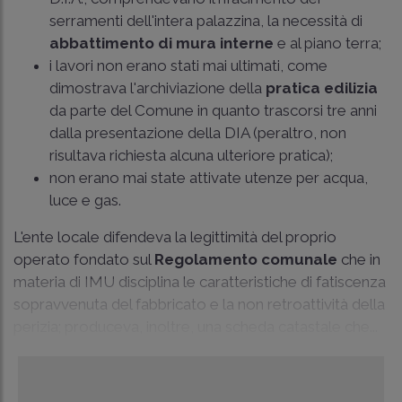
serramenti dell'intera palazzina, la necessità di
abbattimento di mura interne
e al piano terra;
i lavori non erano stati mai ultimati, come
dimostrava l'archiviazione della
pratica edilizia
da parte del Comune in quanto trascorsi tre anni
dalla presentazione della DIA (peraltro, non
risultava richiesta alcuna ulteriore pratica);
non erano mai state attivate utenze per acqua,
luce e gas.
L'ente locale difendeva la legittimità del proprio
operato fondato sul
Regolamento comunale
che in
materia di IMU disciplina le caratteristiche di fatiscenza
sopravvenuta del fabbricato e la non retroattività della
perizia; produceva, inoltre, una scheda catastale che...