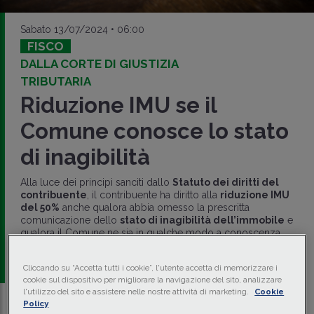
Sabato 13/07/2024 • 06:00
FISCO
DALLA CORTE DI GIUSTIZIA
TRIBUTARIA
Riduzione IMU se il
Comune conosce lo stato
di inagibilità
Alla luce dei principi sanciti dallo
Statuto dei diritti del
contribuente
, il contribuente ha diritto alla
riduzione IMU
del 50%
anche qualora abbia omesso la prescritta
comunicazione dello
stato di inagibilità dell’immobile
e
qualora il Comune ne sia in qualche modo a conoscenza.
di
Massimo Romeo
-
Esperto fiscale e pubblicista
Cliccando su “Accetta tutti i cookie”, l'utente accetta di memorizzare i
cookie sul dispositivo per migliorare la navigazione del sito, analizzare
l'utilizzo del sito e assistere nelle nostre attività di marketing.
Cookie
Policy
Traduci con IA
Ascolta la news