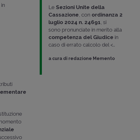
o
in
Le
Sezioni Unite della
Cassazione
, con
ordinanza 2
luglio 2024 n. 24691
, si
sono pronunciate in merito alla
competenza del Giudice
in
caso di errato calcolo del <..
a cura di
redazione Memento
ributi
lementare
stituzione
l momento
nziale
successivo