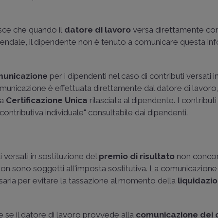
sce che quando il
datore di lavoro
versa direttamente cont
ziendale, il dipendente non è tenuto a comunicare questa i
omunicazione
per i dipendenti nel caso di contributi versati i
comunicazione è effettuata direttamente dal datore di lavoro
la
Certificazione Unica
rilasciata al dipendente. I contributi
contributiva individuale" consultabile dai dipendenti.
 versati in sostituzione del
premio di risultato
non concor
on sono soggetti all'imposta sostitutiva. La comunicazione 
saria per evitare la tassazione al momento della
liquidazio
e se il datore di lavoro provvede alla
comunicazione dei c