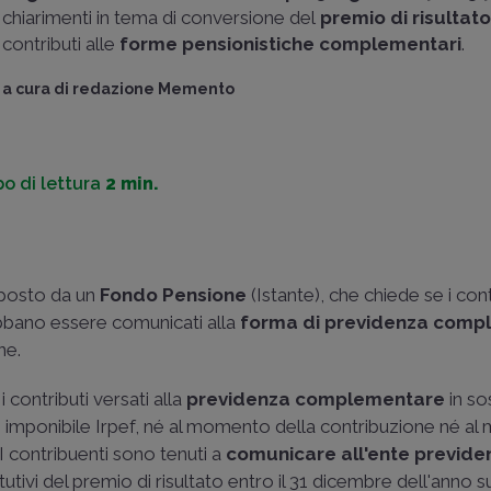
chiarimenti in tema di conversione del
premio di risultat
contributi alle
forme pensionistiche complementari
.
a cura di
redazione Memento
o di lettura
2 min.
 posto da un
Fondo Pensione
(Istante), che chiede se i cont
debbano essere comunicati alla
forma di previdenza comp
ne.
 contributi versati alla
previdenza complementare
in so
e imponibile Irpef, né al momento della contribuzione né a
I contribuenti sono tenuti a
comunicare all'ente previde
itutivi del premio di risultato entro il 31 dicembre dell'anno 