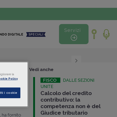
Servizi
NDO DIGITALE
SPECIALI
+
-
Vedi anche
gliorare la
okie Policy
FISCO
DALLE SEZIONI
ne in
UNITE
Calcolo del credito
tti i cookie
contributivo: la
competenza non è del
Giudice tributario
, ha fornito