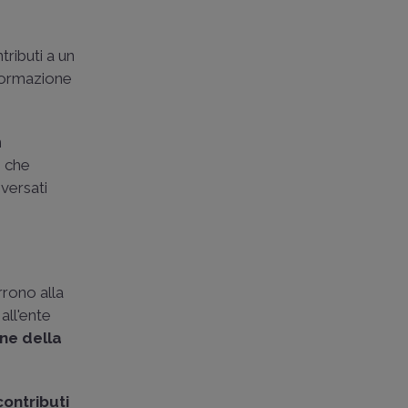
ributi a un
nformazione
n
, che
 versati
rono alla
all'ente
ne della
ontributi