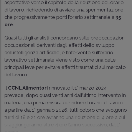
aspettative verso il capitolo della riduzione dell’orario
di lavoro, richiedendo di avviare una sperimentazione
che progressivamente porti l’orario settimanale a
35
ore
.
Quasi tutti gli analisti concordano sulle preoccupazioni
occupazionali derivanti dagli effetti dello sviluppo
dell’intelligenza artificiale, e l’intervento sull’orario
lavorativo settimanale viene visto come una delle
principali leve per evitare effetti traumatici sul mercato
del lavoro.
Il
CCNL Alimentari
rinnovato il 1° marzo 2024
prevede, dopo quasi venti anni dall’ultimo intervento in
materia, una prima misura per ridurre l’orario di lavoro:
a partire dal 1° gennaio 2026, tutti coloro che svolgono
turni di 18 e 21 ore avranno una riduzione di 4 ore a cui
si aggiungeranno altre 4 ore l’anno successivo; dal 1°
genna...