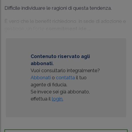
Difficile individuare le ragioni di questa tendenza.
È vero che le benefit richiedono, in sede di adozione e
gestione, un forte
commitment ide...
Contenuto riservato agli
abbonati.
Vuoi consultarlo integralmente?
Abbonati
o
contatta
il tuo
agente di fiducia.
Se invece sei già abbonato,
effettua il
login.