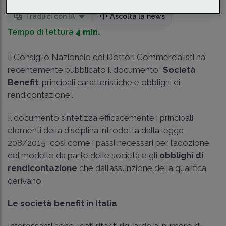
Traduci con IA
Ascolta la news
Tempo di lettura
4 min.
Il Consiglio Nazionale dei Dottori Commercialisti ha
recentemente pubblicato il documento “
Società
Benefit
: principali caratteristiche e obblighi di
rendicontazione”.
Il documento sintetizza efficacemente i principali
elementi della disciplina introdotta dalla legge
208/2015, così come i passi necessari per l’adozione
del modello da parte delle società e gli
obblighi di
rendicontazione
che dall’assunzione della qualifica
derivano.
Le società benefit in Italia
Interessanti sono i dati riferiti riguardo al numero di