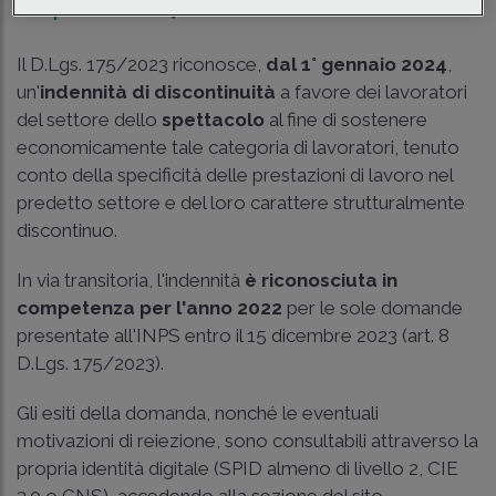
Tempo di lettura
4 min.
Il
D.Lgs. 175/2023
riconosce,
dal 1° gennaio 2024
,
un'
indennità di discontinuità
a favore dei lavoratori
del settore dello
spettacolo
al fine di sostenere
economicamente tale categoria di lavoratori, tenuto
conto della specificità delle prestazioni di lavoro nel
predetto settore e del loro carattere strutturalmente
discontinuo.
In via transitoria, l'indennità
è riconosciuta in
competenza per l'anno 2022
per le sole domande
presentate all'INPS entro il 15 dicembre 2023
(art. 8
D.Lgs. 175/2023
).
Gli esiti della domanda, nonché le eventuali
motivazioni di reiezione, sono consultabili attraverso la
propria identità digitale (SPID almeno di livello 2, CIE
3.0 o CNS), accedendo alla sezione del sito