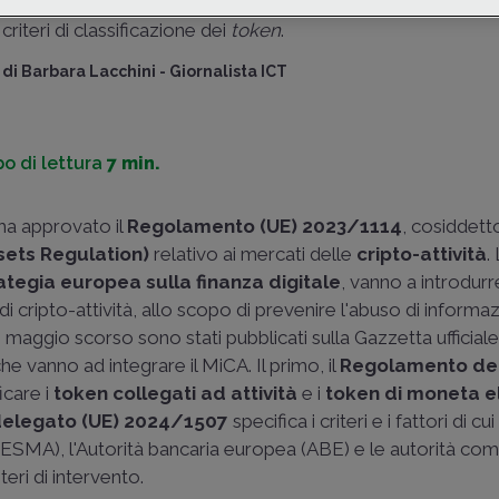
attori che vi operano. Precisati i poteri di intervento delle Au
criteri di classificazione dei
token
.
di
Barbara Lacchini
-
Giornalista ICT
o di lettura
7 min.
ha approvato il
Regolamento (UE) 2023/1114
, cosiddett
sets Regulation)
relativo ai mercati delle
cripto-attività
.
ategia europea sulla finanza digitale
, vanno a introdur
di cripto-attività, allo scopo di prevenire l'abuso di informaz
0 maggio scorso sono stati pubblicati sulla Gazzetta ufficial
 vanno ad integrare il MiCA. Il primo, il
Regolamento de
ficare i
token collegati ad attività
e i
token di moneta
e
elegato (UE) 2024/1507
specifica i criteri e i fattori di cui
 (ESMA), l'Autorità bancaria europea (ABE) e le autorità co
eri di intervento.