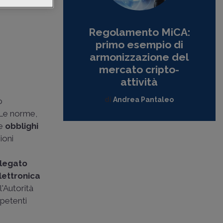
torità e i
Regolamento MiCA:
primo esempio di
armonizzazione del
mercato cripto-
attività
di
Andrea Pantaleo
o
 Le norme,
re
obblighi
ioni
e
legato
lettronica
 l'Autorità
mpetenti