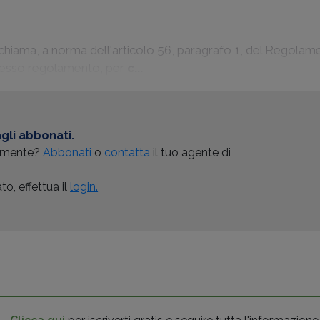
chiama, a norma dell'articolo 56, paragrafo 1, del Regola
 stesso regolamento, per
c...
gli abbonati.
almente?
Abbonati
o
contatta
il tuo agente di
o, effettua il
login.