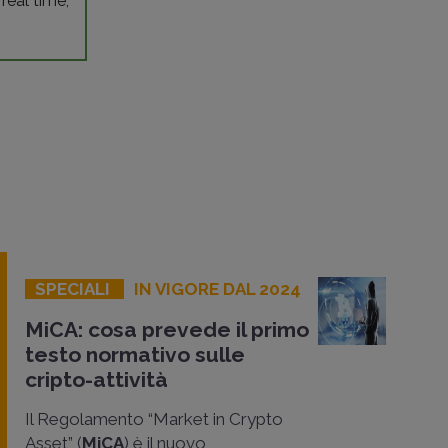
 real time,
SPECIALI
IN VIGORE DAL 2024
MiCA: cosa prevede il primo
testo normativo sulle
cripto-attività
Il Regolamento “Market in Crypto
Asset” (
MiCA
) è il nuovo