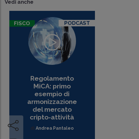
Vedi anche
PODCAST
FISCO
Regolamento
MiCA: primo
esempio di
armonizzazione
del mercato
cripto-attività
di
Andrea Pantaleo