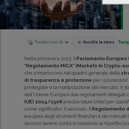
Temp
Traduci con IA
Ascolta la news
Nella primavera 2023, il
Parlamento Europeo
“Regolamento MiCA” (Markets in Crypto-as
che si inseriscono nel quadro generale della
str
di trasparenza e protezione
per i possessori 
privilegiate e la manipolazione del mercato. Il 3
dell'Unione Europea due regolamenti delegati che
(UE) 2024/1506
precisa taluni criteri per classi
come significativi. Il secondo, il
Regolamento d
europea degli strumenti finanziari e dei mercati
devono tenere conto in relazione ai rispettivi pot