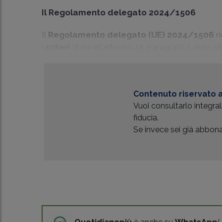
Il Regolamento delegato 2024/1506
Il
Regolamento delegato (UE) 2024/1506
ri
i
criteri
di cui all'articolo 43, paragrafo 1 dello
Contenuto riservato a
Vuoi consultarlo integr
fiducia.
Se invece sei già abbonat