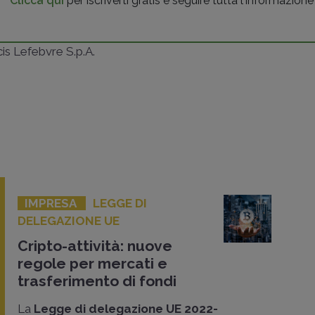
Clicca qui
per iscriverti gratis e seguire tutta l'informazione
ncis Lefebvre S.p.A.
IMPRESA
LEGGE DI
DELEGAZIONE UE
Cripto-attività: nuove
regole per mercati e
trasferimento di fondi
La
Legge di delegazione UE 2022-