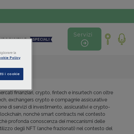
Servizi
NDO DIGITALE
SPECIALI
gliorare la
okie Policy
tti i cookie
cati finanziari, crypto, fintech e insurtech con oltre
fintech, exchangers crypto e compagnie assicurative
e di servizi di investimento, assicurativi e crypto-
blockchain, nonchè smart contracts nel contesto
 nonchè profonda conoscenza dei meccanismi delle
ilizzo degli NFT (anche frazionati) nel contesto del