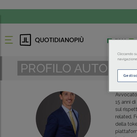
FISCO
Cliccando su
navigazione 
PROFILO AUTORE
Gestis
Avvocato 
15 anni di
sul rispet
related. 
della tok
piattafor