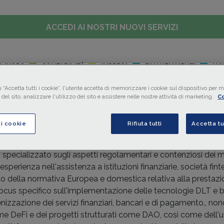
ACCEDI AI NOSTRI NUOVI SERVIZI
LAVORO
CONTABILITÀ
IMPRESA
FINANZIAMENTI
MO
 “Accetta tutti i cookie”, l'utente accetta di memorizzare i cookie sul dispositivo per mi
del sito, analizzare l'utilizzo del sito e assistere nelle nostre attività di marketing.
Co
ci cookie
Rifiuta tutti
Accetta tu
specializzato sugli aspetti regolamentari e contenziosi dei mer
 esperienza nell'assistenza a istituzioni finanziarie, società 
to della normativa Europea e domestica relativa alla prestazion
Focus specifico sull'implementazione delle tecnologie DLT e 
enizzazione dei servizi finanziari, bancari e di pagamento.,
me DeFi e dei progetti strutturati come DAO, così come dell'ut