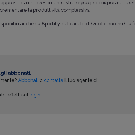
appresenta un investimento strategico per migliorare il be
incrementare la produttività complessiva.
isponibili anche su
Spotify
, sul canale di QuotidianoPiù Giuf
gli abbonati.
almente?
Abbonati
o
contatta
il tuo agente di
o, effettua il
login.