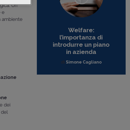
gica. Un
e e
un ambiente
Welfare:
l’importanza di
introdurre un piano
in azienda
di
Simone Cagliano
cazione
one
e dei
 del