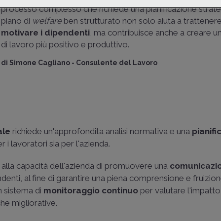
processo complesso che richiede una pianificazione strate
piano di
welfare
ben strutturato non solo aiuta a trattener
motivare i dipendenti
, ma contribuisce anche a creare 
di lavoro più positivo e produttivo.
di
Simone Cagliano
-
Consulente del Lavoro
ale
richiede un'approfondita analisi normativa e una
pianifi
er i lavoratori sia per l'azienda.
a alla capacità dell'azienda di promuovere una
comunicazi
denti, al fine di garantire una piena comprensione e fruizion
un sistema di
monitoraggio continuo
per valutare l'impatto
he migliorative.