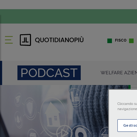
FISCO
PODCAST
WELFARE AZIE
Cliccando su
navigazione 
Gestis