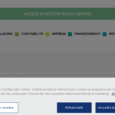
ACCEDI AI NOSTRI NUOVI SERVIZI
LAVORO
CONTABILITÀ
IMPRESA
FINANZIAMENTI
MO
Sabato 06/04/2024 • 06:00
SPECIALI
RIFORMA FISCALE
 “Accetta tutti i cookie”, l'utente accetta di memorizzare i cookie sul dispositivo per mi
Come cambia l'IVA con il Dec
del sito, analizzare l'utilizzo del sito e assistere nelle nostre attività di marketing.
Co
Adempimenti tributari
ci cookie
Rifiuta tutti
Accetta tu
In questo secondo episodio della mini serie video