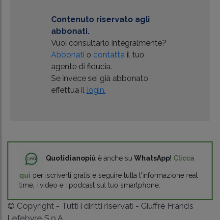
Contenuto riservato agli
abbonati.
Vuoi consultarlo integralmente?
Abbonati
o
contatta
il tuo
agente di fiducia.
Se invece sei già abbonato,
effettua il
login.
Quotidianopiù
è anche su
WhatsApp
!
Clicca
qui
per iscriverti gratis e seguire tutta l'informazione real
time, i video e i podcast sul tuo smartphone.
© Copyright - Tutti i diritti riservati - Giuffrè Francis
Lefebvre S.p.A.