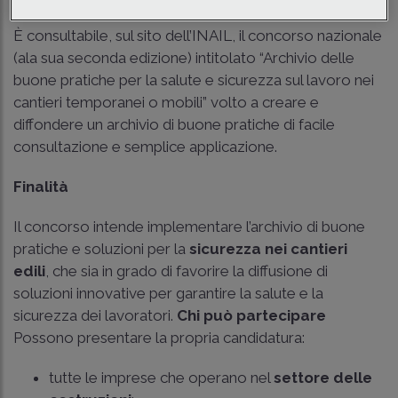
È consultabile, sul sito dell’INAIL, il concorso nazionale
(ala sua seconda edizione) intitolato “Archivio delle
buone pratiche per la salute e sicurezza sul lavoro nei
cantieri temporanei o mobili” volto a creare e
diffondere un archivio di buone pratiche di facile
consultazione e semplice applicazione.
Finalità
Il concorso intende implementare l’archivio di buone
pratiche e soluzioni per la
sicurezza nei cantieri
edili
, che sia in grado di favorire la diffusione di
soluzioni innovative per garantire la salute e la
sicurezza dei lavoratori.
Chi può partecipare
Possono presentare la propria candidatura:
tutte le imprese che operano nel
settore delle