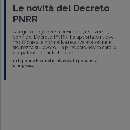
Le novità del Decreto
PNRR
A seguito degli eventi di Firenze, il Governo,
con il c.d. Decreto PNRR, ha apportato nuove
modifiche alla normativa relativa alla salute e
sicurezza sul lavoro. La principale novità sarà la
c.d. patente a punti che part..
di
Cipriano Ficedolo
-
Avvocato penalista
d’impresa