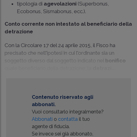
tipologia di
agevolazioni
(Superbonus,
Ecobonus, Sismabonus, ecc.).
Conto corrente non intestato al beneficiario della
detrazione
Con la Circolare 17 del 24 aprile 2015, il Fisco ha
precisato che nell'ipotesi in cui l'ordinante sia un
soggetto diverso dal soggetto indicato nel
bonifico
quale beneficiario della detrazione, la
detrazi...
Contenuto riservato agli
abbonati.
Vuoi consultarlo integralmente?
Abbonati
o
contatta
il tuo
agente di fiducia.
Se invece sei già abbonato,