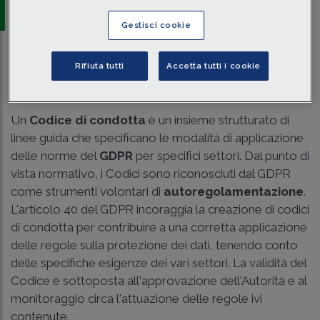
Lavoro
Gestisci cookie
Traduci con IA
Ascolta la news
Rifiuta tutti
Accetta tutti i cookie
Tempo di lettura
8 min.
Un
Codice di condotta
è un insieme strutturato di
linee guida che specificano le modalità di applicazione
delle norme del
GDPR
per specifici settori. Dal punto di
vista normativo, i Codici sono riconosciuti dal GDPR
come strumenti volontari di
autoregolamentazione
.
L'articolo 40 del GDPR incoraggia la creazione di codici
di condotta per contribuire a una corretta applicazione
delle regole sulla protezione dei dati, tenendo conto
delle specifiche esigenze dei vari settori. La validità del
Codice è sottoposta all'approvazione dell'Autorità e al
monitoraggio circa l'attuazione delle regole ivi
contenute.