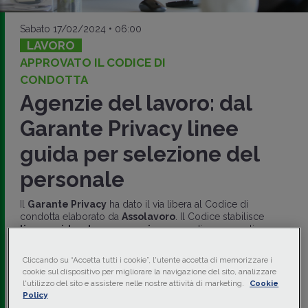
Sabato 17/02/2024 • 06:00
LAVORO
APPROVATO IL CODICE DI
CONDOTTA
Agenzie del lavoro: dal
Garante Privacy linee
guida per selezione del
personale
Il
Garante Privacy
ha dato il via libera al Codice di
condotta elaborato da
Assolavoro
. Il Codice stabilisce
linee guida e buone prassi
, per garantire una gestione
appropriata dei dati personali nelle operazioni di
intermediazione, nonché nella ricerca e selezione del
Cliccando su “Accetta tutti i cookie”, l'utente accetta di memorizzare i
personale.
cookie sul dispositivo per migliorare la navigazione del sito, analizzare
l'utilizzo del sito e assistere nelle nostre attività di marketing.
Cookie
di
Chiara Ciccia Romito
-
PhD - Avvocato - Consulente
Policy
Commissione Parlamentare Inchiesta Condizioni di