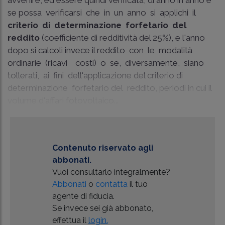
avvenire, ed essere quindi verificata, di anno in anno e
se possa verificarsi che in un anno si applichi il
criterio di determinazione forfetario del
reddito
(coefficiente di redditività del 25%), e l'anno
dopo si calcoli invece il reddito con le modalità
ordinarie (ricavi ­ costi) o se, diversamente, siano
tollerati, ai fini dell'applicazione del criterio di
determinazione forfetario del reddito, periodi in cui il
volume d'affari fotovoltaico...
Contenuto riservato agli
abbonati.
Vuoi consultarlo integralmente?
Abbonati
o
contatta
il tuo
agente di fiducia.
Se invece sei già abbonato,
effettua il
login.