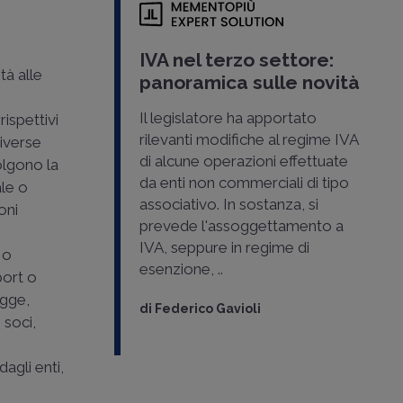
IVA nel terzo settore:
tà alle
panoramica sulle novità
Il legislatore ha apportato
ispettivi
rilevanti modifiche al regime IVA
diverse
di alcune operazioni effettuate
volgono la
da enti non commerciali di tipo
ale o
associativo. In sostanza, si
oni
prevede l'assoggettamento a
IVA, seppure in regime di
t
o
esenzione, ..
port o
egge,
di
Federico Gavioli
 soci,
agli enti,