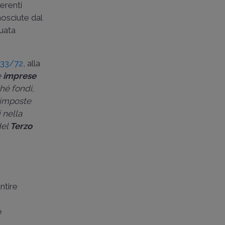
ferenti
nosciute dal
tuata
633/72
, alla
e
imprese
ché fondi,
o imposte
i nella
del
Terzo
ntire
e