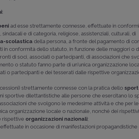
i
:
beni
ad esse strettamente connesse, effettuate in conformi
, sindacali e di categoria, religiose, assistenziali, culturali, di
a-scolastica
della persona, a fronte del pagamento di corr
ati in conformità dello statuto, in funzione delle maggiori o 
fronti di soci, associati o partecipanti, di associazioni che s
mento o statuto fanno parte di un'unica organizzazione loc
ati o partecipanti e dei tesserati dalle rispettive organizzazi
le cessioni) strettamente connesse con la pratica dello
spor
ni sportive dilettantistiche alle persone che esercitano lo s
 associazioni che svolgono le medesime attività e che per l
ca organizzazione locale o nazionale, nonché dei rispettivi
e rispettive
organizzazioni nazionali
;
zi effettuate in occasione di manifestazioni propagandistiche d