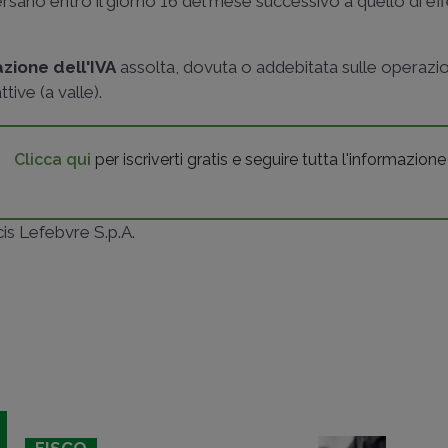
versano entro il giorno 16 del mese successivo a quello di ef
azione dell'IVA
assolta, dovuta o addebitata sulle operazio
tive (a valle).
Clicca qui
per iscriverti gratis e seguire tutta l'informazione
ncis Lefebvre S.p.A.