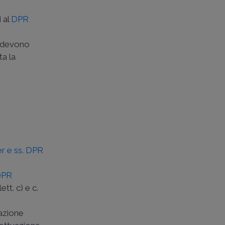
i al
DPR
i devono
ta la
ter e ss. DPR
DPR
ett. c) e c.
cazione