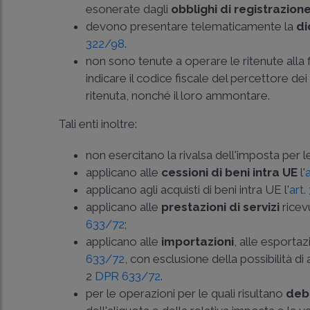
esonerate dagli
obblighi di registrazion
devono presentare telematicamente la
di
322/98
.
non sono tenute a operare le ritenute alla
indicare il codice fiscale del percettore dei
ritenuta, nonché il loro ammontare.
Tali enti inoltre:
non esercitano la rivalsa dell'imposta per 
applicano alle
cessioni di beni intra UE
l'
applicano agli acquisti di beni intra UE l'
art.
applicano alle
prestazioni di servizi
ricev
633/72
;
applicano alle
importazioni
, alle esportaz
633/72
, con esclusione della possibilità di a
2
DPR 633/72
.
per le operazioni per le quali risultano
debi