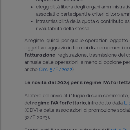
eleggibilità libera degli organi amministrativ
associati o partecipanti e criteri di loro a
intrasmissibilità della quota o contributo 
rivalutabilità della stessa.
A regime, quindi, per quelle operazioni oggetto 
oggettivo aggravio in termini di adempimenti conta
fatturazione
, registrazione, trasmissione dei c
annuale delle operazioni, a meno di opzione per 
anche
Circ. 5/E/2022
).
Le novità dal 2024 per il regime IVA forfett
A latere del rinvio al 1° luglio di cui in commento, 
del
regime IVA forfettario
, introdotto dalla
L.
(ODV) e delle associazioni di promozione sociale
32/E 2023).