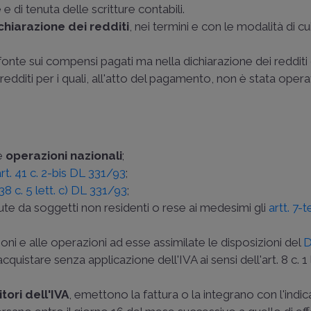
e
e di tenuta delle scritture contabili.
chiarazione dei redditi
, nei termini e con le modalità di cu
 fonte sui compensi pagati ma nella dichiarazione dei reddit
 redditi per i quali, all'atto del pagamento, non è stata opera
le
operazioni nazionali
;
art. 41 c. 2-bis DL 331/93
;
 38 c. 5 lett. c) DL 331/93
;
ute da soggetti non residenti o rese ai medesimi gli
artt. 7-
ioni e alle operazioni ad esse assimilate le disposizioni del
cquistare senza applicazione dell'IVA ai sensi dell'art. 8 c. 1 l
tori dell'IVA
, emettono la fattura o la integrano con l'indi