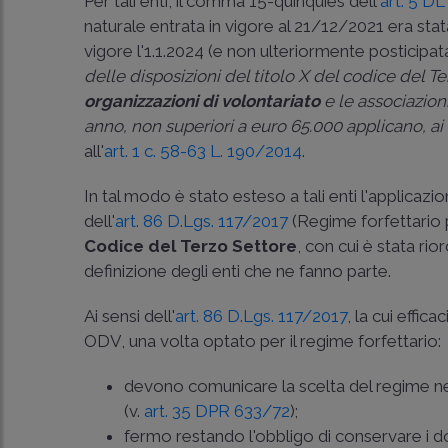
Per tali enti, il comma 15-quinquies dell'
art. 5 D
naturale entrata in vigore al 21/12/2021 era stata
vigore l'1.1.2024 (e non ulteriormente posticipat
delle disposizioni del titolo X del codice del Te
organizzazioni di volontariato
e le associazion
anno, non superiori a euro 65.000 applicano, ai 
all'
art. 1 c. 58-63 L. 190/2014
.
In tal modo è stato esteso a tali enti l'applicazi
dell'
art. 86 D.Lgs. 117/2017
(Regime forfettario p
Codice del Terzo Settore
, con cui è stata rio
definizione degli enti che ne fanno parte.
Ai sensi dell'
art. 86 D.Lgs. 117/2017
, la cui effi
ODV, una volta optato per il regime forfettario:
devono comunicare la scelta del regime n
(v.
art. 35 DPR 633/72
);
fermo restando l'obbligo di conservare i do