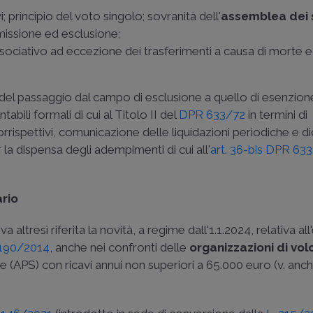
i; principio del voto singolo; sovranità dell'
assemblea dei 
mmissione ed esclusione;
associativo ad eccezione dei trasferimenti a causa di morte 
del passaggio dal campo di esclusione a quello di esenzione
bili formali di cui al Titolo II del
DPR 633/72
in termini di
orrispettivi, comunicazione delle liquidazioni periodiche e d
la dispensa degli adempimenti di cui all'
art. 36-bis DPR 63
ario
va altresì riferita la novità, a regime dall'1.1.2024, relativa a
 190/2014
, anche nei confronti delle
organizzazioni di vol
 (APS) con ricavi annui non superiori a 65.000 euro (v. anche